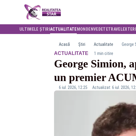
ULTIMELE ȘTIRI
ACTUALITATE
MONDEN
VEDETE
TRAVEL
EXTER
Acasă
Știri
Actualitate
George S
·
ACTUALITATE
1 min citire
George Simion, a
un premier ACU
6 iul. 2026, 12:25
Actualizat: 6 iul. 2026, 12