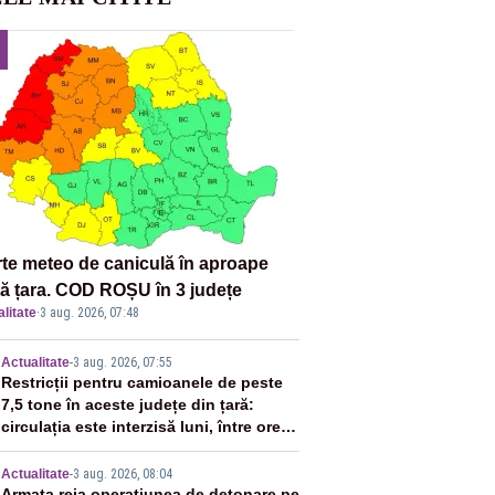
rte meteo de caniculă în aproape
tă țara. COD ROȘU în 3 județe
litate
·
3 aug. 2026, 07:48
2
Actualitate
-
3 aug. 2026, 07:55
Restricții pentru camioanele de peste
7,5 tone în aceste județe din țară:
circulația este interzisă luni, între orele
12:00 și 20:00
Actualitate
-
3 aug. 2026, 08:04
Armata reia operațiunea de detonare pe