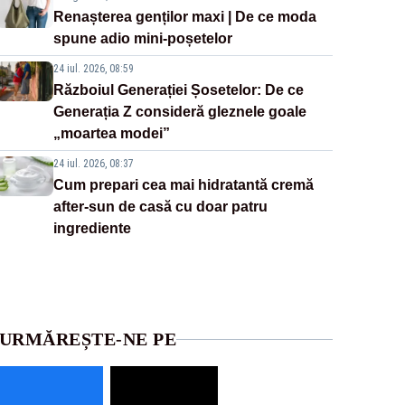
Renașterea genților maxi | De ce moda
spune adio mini-poșetelor
24 iul. 2026, 08:59
Războiul Generației Șosetelor: De ce
Generația Z consideră gleznele goale
„moartea modei”
24 iul. 2026, 08:37
Cum prepari cea mai hidratantă cremă
after-sun de casă cu doar patru
ingrediente
URMĂREȘTE-NE PE