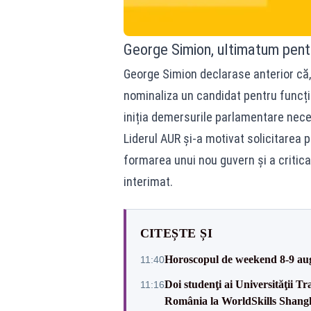
George Simion, ultimatum pentr
George Simion declarase anterior că,
nominaliza un candidat pentru funcți
iniția demersurile parlamentare nece
Liderul AUR și-a motivat solicitarea p
formarea unui nou guvern și a critica
interimat.
CITEȘTE ȘI
Horoscopul de weekend 8-9 augus
11:40
Doi studenţi ai Universităţii T
11:16
România la WorldSkills Shang