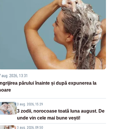
7 aug. 2026, 13:31
Îngrijirea părului înainte și după expunerea la
soare
3 aug. 2026, 15:29
3 zodii, norocoase toată luna august. De
unde vin cele mai bune vești!
3 aug. 2026, 09:50