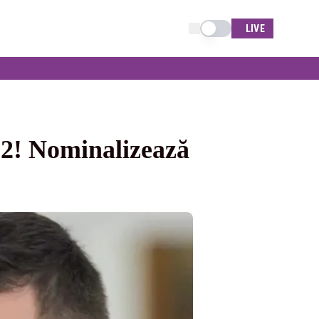
Schimba tema
LIVE
12! Nominalizează