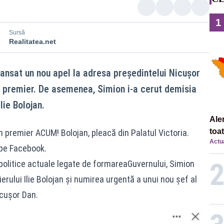
1
Sursă
Realitatea.net
lansat un nou apel la adresa președintelui Nicușor
u premier. De asemenea, Simion i-a cerut demisia
lie Bolojan.
Ale
toa
 premier ACUM! Bolojan, pleacă din Palatul Victoria.
Actua
 pe Facebook.
 politice actuale legate de formareaGuvernului, Simion
erului Ilie Bolojan și numirea urgentă a unui nou șef al
icușor Dan.