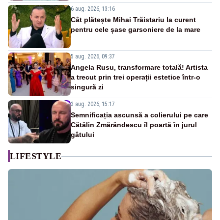
6 aug. 2026, 13:16
Cât plătește Mihai Trăistariu la curent
pentru cele șase garsoniere de la mare
5 aug. 2026, 09:37
Angela Rusu, transformare totală! Artista
a trecut prin trei operații estetice într-o
singură zi
3 aug. 2026, 15:17
Semnificația ascunsă a colierului pe care
Cătălin Zmărăndescu îl poartă în jurul
gâtului
LIFESTYLE