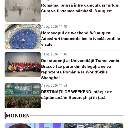
România, prinsă între caniculă și furtuni.
Cum va fi vremea sâmbătă, 8 august
7 aug. 2026, 11:40
Horoscopul de weekend 8-9 august.
Adevăruri incomode ies la iveală: zodiile
vizate
7 aug. 2026, 11:16
Doi studenţi ai Universităţii Transilvania
Brașov fac parte din delegaţia ce va
reprezenta România la WorldSkills
Shanghai
7 aug. 2026, 11:04
DESTINAȚII DE WEEKEND: sfârșit de
săptămână în București și în țară
MONDEN