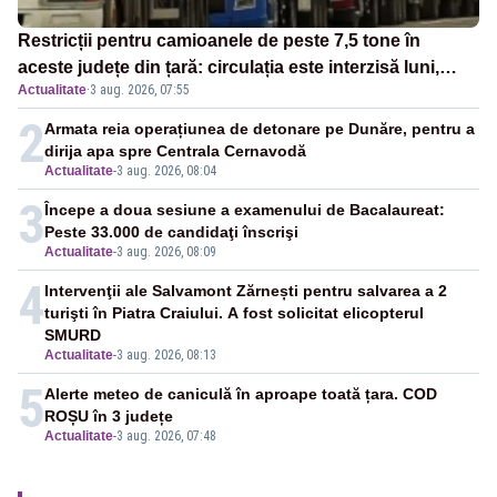
Restricții pentru camioanele de peste 7,5 tone în
aceste județe din țară: circulația este interzisă luni,
Actualitate
·
3 aug. 2026, 07:55
între orele 12:00 și 20:00
2
Armata reia operațiunea de detonare pe Dunăre, pentru a
dirija apa spre Centrala Cernavodă
Actualitate
-
3 aug. 2026, 08:04
3
Începe a doua sesiune a examenului de Bacalaureat:
Peste 33.000 de candidaţi înscrişi
Actualitate
-
3 aug. 2026, 08:09
4
Intervenţii ale Salvamont Zărnești pentru salvarea a 2
turişti în Piatra Craiului. A fost solicitat elicopterul
SMURD
Actualitate
-
3 aug. 2026, 08:13
5
Alerte meteo de caniculă în aproape toată țara. COD
ROȘU în 3 județe
Actualitate
-
3 aug. 2026, 07:48