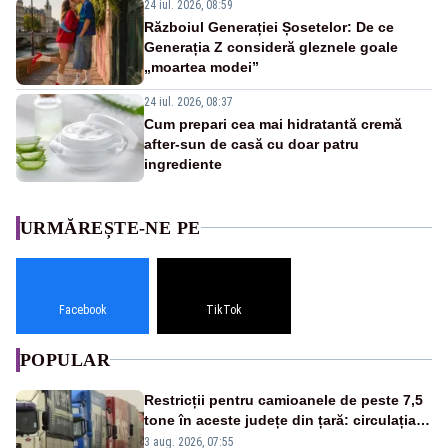
24 iul. 2026, 08:59
Războiul Generației Șosetelor: De ce
Generația Z consideră gleznele goale
„moartea modei”
24 iul. 2026, 08:37
Cum prepari cea mai hidratantă cremă
after-sun de casă cu doar patru
ingrediente
URMĂREȘTE-NE PE
Facebook
TikTok
POPULAR
Restricții pentru camioanele de peste 7,5
tone în aceste județe din țară: circulația
este interzisă luni, între orele 12:00 și
3 aug. 2026, 07:55