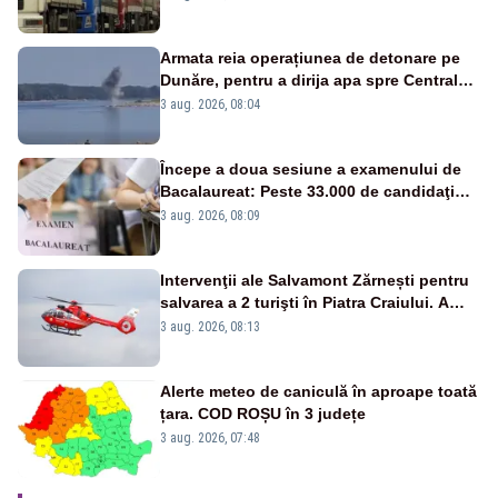
20:00
Armata reia operațiunea de detonare pe
Dunăre, pentru a dirija apa spre Centrala
Cernavodă
3 aug. 2026, 08:04
Începe a doua sesiune a examenului de
Bacalaureat: Peste 33.000 de candidaţi
înscrişi
3 aug. 2026, 08:09
Intervenţii ale Salvamont Zărnești pentru
salvarea a 2 turişti în Piatra Craiului. A
fost solicitat elicopterul SMURD
3 aug. 2026, 08:13
Alerte meteo de caniculă în aproape toată
țara. COD ROȘU în 3 județe
3 aug. 2026, 07:48