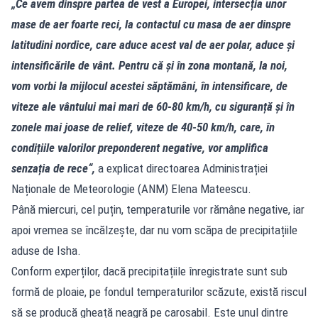
„Ce avem dinspre partea de vest a Europei, intersecția unor
mase de aer foarte reci, la contactul cu masa de aer dinspre
latitudini nordice, care aduce acest val de aer polar, aduce și
intensificările de vânt. Pentru că și în zona montană, la noi,
vom vorbi la mijlocul acestei săptămâni, în intensificare, de
viteze ale vântului mai mari de 60-80 km/h, cu siguranță și în
zonele mai joase de relief, viteze de 40-50 km/h, care, în
condițiile valorilor preponderent negative, vor amplifica
senzația de rece“,
a explicat directoarea Administrației
Naționale de Meteorologie (ANM) Elena Mateescu.
Până miercuri, cel puțin, temperaturile vor rămâne negative, iar
apoi vremea se încălzește, dar nu vom scăpa de precipitațiile
aduse de Isha.
Conform experților, dacă precipitațiile înregistrate sunt sub
formă de ploaie, pe fondul temperaturilor scăzute, există riscul
să se producă gheață neagră pe carosabil. Este unul dintre