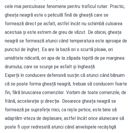
cele mai periculoase fenomene pentru traficul rutier. Practic,
gheața neagră este o peliculă fină de gheață care se
formează direct pe asfalt, astfel încât nu schimbă culoarea
acestuia și este extrem de greu de văzut. De obicei, gheața
neagră se formează atunci când temperatura este aproape de
punctul de îngheț. Ea are la bază ori o scurtă ploaie, ori
umiditate ridicată, ori apa de la zăpada topită de pe marginea
drumului, care se scurge pe asfalt și îngheață.
Experții în conducere defensivă susțin că atunci când bănuim
că se poate forma gheață neagră, trebuie să conducem foarte
fin, fără bruscarea comenzilor. Vorbim de toate comenzile, de
frână, accelerație și direcție. Deoarece gheața neagră se
formează pe suprafețe mici, ca niște petice, este bine să
adaptăm viteza de deplasare, astfel încât orice alunecare să
poate fi ușor redresată atunci când anvelopele recâștigă