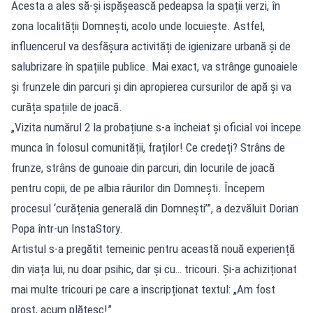
Acesta a ales să-și ispășească pedeapsa la spații verzi, în
zona localității Domnești, acolo unde locuiește. Astfel,
influencerul va desfășura activități de igienizare urbană și de
salubrizare în spațiile publice. Mai exact, va strânge gunoaiele
și frunzele din parcuri și din apropierea cursurilor de apă și va
curăța spațiile de joacă.
„Vizita numărul 2 la probațiune s-a încheiat și oficial voi începe
munca în folosul comunității, fraților! Ce credeți? Strâns de
frunze, strâns de gunoaie din parcuri, din locurile de joacă
pentru copii, de pe albia râurilor din Domnești. Începem
procesul ‘curățenia generală din Domnești’”, a dezvăluit Dorian
Popa într-un InstaStory.
Artistul s-a pregătit temeinic pentru această nouă experiență
din viața lui, nu doar psihic, dar și cu… tricouri. Și-a achiziționat
mai multe tricouri pe care a inscripționat textul: „Am fost
prost, acum plătesc!”