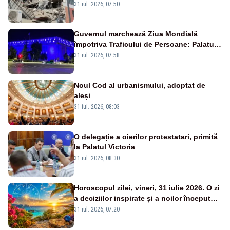
31 iul. 2026, 07:50
Guvernul marchează Ziua Mondială
împotriva Traficului de Persoane: Palatul
Victoria, iluminat în albastru
31 iul. 2026, 07:58
Noul Cod al urbanismului, adoptat de
aleși
31 iul. 2026, 08:03
O delegație a oierilor protestatari, primită
la Palatul Victoria
31 iul. 2026, 08:30
Horoscopul zilei, vineri, 31 iulie 2026. O zi
a deciziilor inspirate și a noilor începuturi.
Vezi zodiile vizate
31 iul. 2026, 07:20