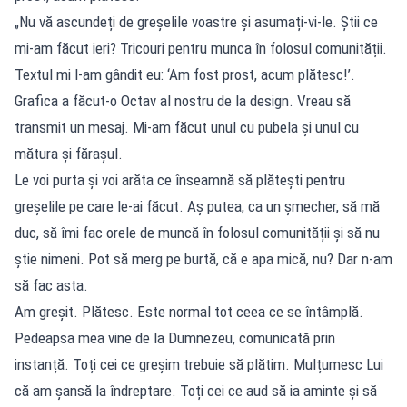
„Nu vă ascundeți de greșelile voastre și asumați-vi-le. Știi ce
mi-am făcut ieri? Tricouri pentru munca în folosul comunității.
Textul mi l-am gândit eu: ‘Am fost prost, acum plătesc!’.
Grafica a făcut-o Octav al nostru de la design. Vreau să
transmit un mesaj. Mi-am făcut unul cu pubela și unul cu
mătura și fărașul.
Le voi purta și voi arăta ce înseamnă să plătești pentru
greșelile pe care le-ai făcut. Aș putea, ca un șmecher, să mă
duc, să îmi fac orele de muncă în folosul comunității și să nu
știe nimeni. Pot să merg pe burtă, că e apa mică, nu? Dar n-am
să fac asta.
Am greșit. Plătesc. Este normal tot ceea ce se întâmplă.
Pedeapsa mea vine de la Dumnezeu, comunicată prin
instanță. Toți cei ce greșim trebuie să plătim. Mulțumesc Lui
că am șansă la îndreptare. Toți cei ce aud să ia aminte și să