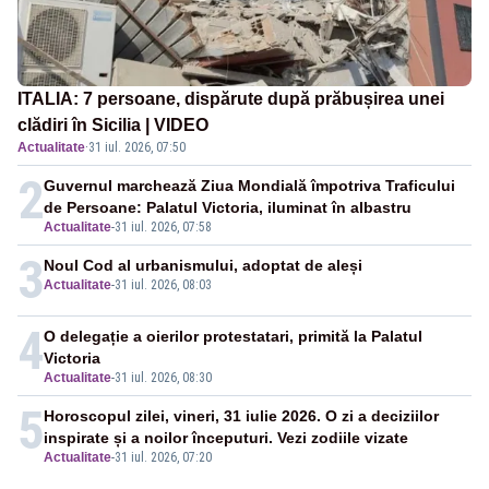
ITALIA: 7 persoane, dispărute după prăbușirea unei
clădiri în Sicilia | VIDEO
Actualitate
·
31 iul. 2026, 07:50
2
Guvernul marchează Ziua Mondială împotriva Traficului
de Persoane: Palatul Victoria, iluminat în albastru
Actualitate
-
31 iul. 2026, 07:58
3
Noul Cod al urbanismului, adoptat de aleși
Actualitate
-
31 iul. 2026, 08:03
4
O delegație a oierilor protestatari, primită la Palatul
Victoria
Actualitate
-
31 iul. 2026, 08:30
5
Horoscopul zilei, vineri, 31 iulie 2026. O zi a deciziilor
inspirate și a noilor începuturi. Vezi zodiile vizate
Actualitate
-
31 iul. 2026, 07:20