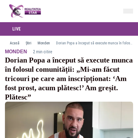
LIVE
Acasă
Știri
Monden
Dorian Popa a început să execute munca în folosul comunității: „Mi-am făcut tricouri pe care am inscripționat: ‘Am fost prost, acum plătesc!’ Am greșit. Plătesc”
·
MONDEN
2 min citire
Dorian Popa a început să execute munca
în folosul comunității: „Mi-am făcut
tricouri pe care am inscripționat: ‘Am
fost prost, acum plătesc!’ Am greșit.
Plătesc”