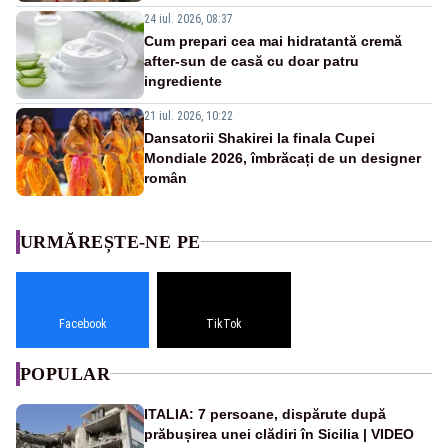
24 iul. 2026, 08:37
Cum prepari cea mai hidratantă cremă
after-sun de casă cu doar patru
ingrediente
21 iul. 2026, 10:22
Dansatorii Shakirei la finala Cupei
Mondiale 2026, îmbrăcați de un designer
român
URMĂREȘTE-NE PE
Facebook
TikTok
POPULAR
ITALIA: 7 persoane, dispărute după
prăbușirea unei clădiri în Sicilia | VIDEO