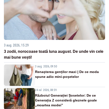
3 aug. 2026, 15:29
3 zodii, norocoase toată luna august. De unde vin cele
mai bune vești!
3 aug. 2026, 09:50
Renașterea genților maxi | De ce moda
spune adio mini-poșetelor
24 iul. 2026, 08:59
Războiul Generației Șosetelor: De ce
Generația Z consideră gleznele goale
„moartea modei”