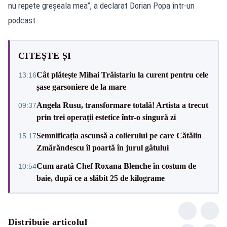
nu repete greșeala mea”, a declarat Dorian Popa într-un
podcast.
CITEȘTE ȘI
Cât plătește Mihai Trăistariu la curent pentru cele
13:16
șase garsoniere de la mare
Angela Rusu, transformare totală! Artista a trecut
09:37
prin trei operații estetice într-o singură zi
Semnificația ascunsă a colierului pe care Cătălin
15:17
Zmărăndescu îl poartă în jurul gâtului
Cum arată Chef Roxana Blenche în costum de
10:54
baie, după ce a slăbit 25 de kilograme
Distribuie articolul