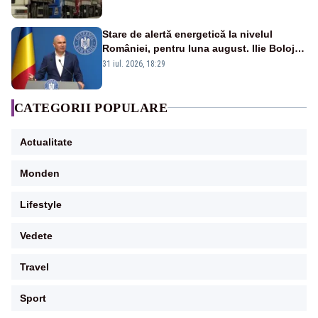
20:00
Stare de alertă energetică la nivelul
României, pentru luna august. Ilie Bolojan
a anunțat importuri și posibile restricții –
31 iul. 2026, 18:29
VIDEO
CATEGORII POPULARE
Actualitate
Monden
Lifestyle
Vedete
Travel
Sport