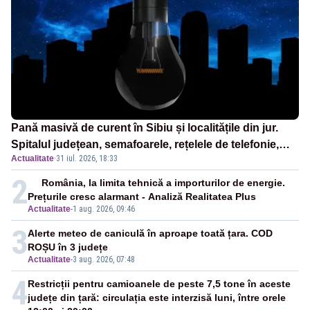
Pană masivă de curent în Sibiu și localitățile din jur.
Spitalul județean, semafoarele, rețelele de telefonie,
Actualitate
·
31 iul. 2026, 18:33
grav afectate
2
România, la limita tehnică a importurilor de energie.
Prețurile cresc alarmant - Analiză Realitatea Plus
Actualitate
-
1 aug. 2026, 09:46
3
Alerte meteo de caniculă în aproape toată țara. COD
ROȘU în 3 județe
Actualitate
-
3 aug. 2026, 07:48
4
Restricții pentru camioanele de peste 7,5 tone în aceste
județe din țară: circulația este interzisă luni, între orele