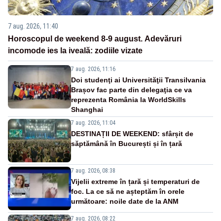
7 aug. 2026, 11:40
Horoscopul de weekend 8-9 august. Adevăruri
incomode ies la iveală: zodiile vizate
7 aug. 2026, 11:16
Doi studenţi ai Universităţii Transilvania
Brașov fac parte din delegaţia ce va
reprezenta România la WorldSkills
Shanghai
7 aug. 2026, 11:04
DESTINAȚII DE WEEKEND: sfârșit de
săptămână în București și în țară
7 aug. 2026, 08:38
Vijelii extreme în țară și temperaturi de
foc. La ce să ne așteptăm în orele
următoare: noile date de la ANM
7 aug. 2026, 08:22