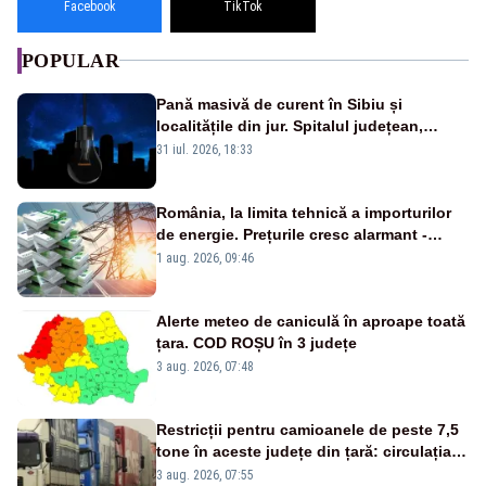
Facebook
TikTok
POPULAR
Pană masivă de curent în Sibiu și
localitățile din jur. Spitalul județean,
semafoarele, rețelele de telefonie, grav
31 iul. 2026, 18:33
afectate
România, la limita tehnică a importurilor
de energie. Prețurile cresc alarmant -
Analiză Realitatea Plus
1 aug. 2026, 09:46
Alerte meteo de caniculă în aproape toată
țara. COD ROȘU în 3 județe
3 aug. 2026, 07:48
Restricții pentru camioanele de peste 7,5
tone în aceste județe din țară: circulația
este interzisă luni, între orele 12:00 și
3 aug. 2026, 07:55