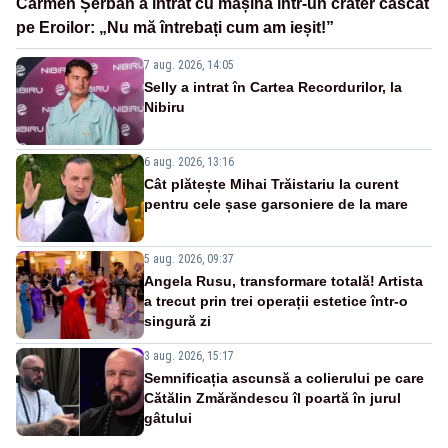
Carmen Șerban a intrat cu mașina într-un crater căscat
pe Eroilor: „Nu mă întrebați cum am ieșit!”
7 aug. 2026, 14:05
Selly a intrat în Cartea Recordurilor, la
Nibiru
6 aug. 2026, 13:16
Cât plătește Mihai Trăistariu la curent
pentru cele șase garsoniere de la mare
5 aug. 2026, 09:37
Angela Rusu, transformare totală! Artista
a trecut prin trei operații estetice într-o
singură zi
3 aug. 2026, 15:17
Semnificația ascunsă a colierului pe care
Cătălin Zmărăndescu îl poartă în jurul
gâtului