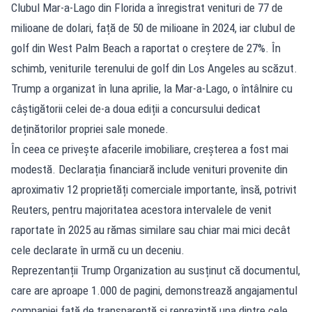
Clubul Mar-a-Lago din Florida a înregistrat venituri de 77 de
milioane de dolari, față de 50 de milioane în 2024, iar clubul de
golf din West Palm Beach a raportat o creștere de 27%. În
schimb, veniturile terenului de golf din Los Angeles au scăzut.
Trump a organizat în luna aprilie, la Mar-a-Lago, o întâlnire cu
câștigătorii celei de-a doua ediții a concursului dedicat
deținătorilor propriei sale monede.
În ceea ce privește afacerile imobiliare, creșterea a fost mai
modestă. Declarația financiară include venituri provenite din
aproximativ 12 proprietăți comerciale importante, însă, potrivit
Reuters, pentru majoritatea acestora intervalele de venit
raportate în 2025 au rămas similare sau chiar mai mici decât
cele declarate în urmă cu un deceniu.
Reprezentanții Trump Organization au susținut că documentul,
care are aproape 1.000 de pagini, demonstrează angajamentul
companiei față de transparență și reprezintă una dintre cele