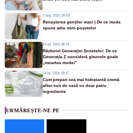
3 aug. 2026, 09:50
Renașterea genților maxi | De ce moda
spune adio mini-poșetelor
24 iul. 2026, 08:59
Războiul Generației Șosetelor: De ce
Generația Z consideră gleznele goale
„moartea modei”
24 iul. 2026, 08:37
Cum prepari cea mai hidratantă cremă
after-sun de casă cu doar patru
ingrediente
URMĂREȘTE-NE PE