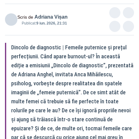
Adriana Vișan
Scris de
Publicat:
9 iun. 2026, 21:31
Dincolo de diagnostic | Femeile puternice și prețul
perfecțiunii. Când apare burnout-ul? În această
ediție a emisiunii „Dincolo de diagnostic”, prezentată
de Adriana Anghel, invitata Anca Mihăilescu,
psiholog, vorbește despre realitatea din spatele
imaginii de „femeie puternică”. De ce simt atât de
multe femei că trebuie să fie perfecte în toate
rolurile pe care le au? De ce își ignoră propriile nevoi
și ajung să trăiască într-o stare continuă de
epuizare? Și de ce, de multe ori, tocmai femeile care
par că se descurcă cu orice ajung cel mai greu în