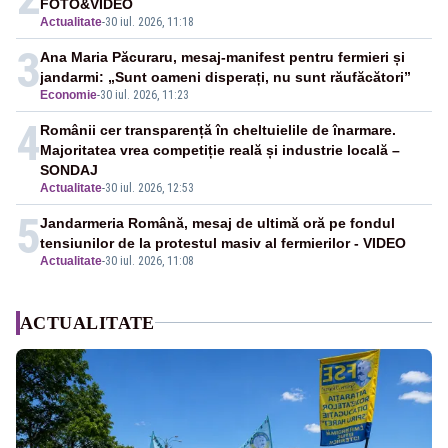
FOTO&VIDEO
Actualitate
-
30 iul. 2026, 11:18
3
Ana Maria Păcuraru, mesaj-manifest pentru fermieri și
jandarmi: „Sunt oameni disperați, nu sunt răufăcători”
Economie
-
30 iul. 2026, 11:23
4
Românii cer transparență în cheltuielile de înarmare.
Majoritatea vrea competiție reală și industrie locală –
SONDAJ
Actualitate
-
30 iul. 2026, 12:53
5
Jandarmeria Română, mesaj de ultimă oră pe fondul
tensiunilor de la protestul masiv al fermierilor - VIDEO
Actualitate
-
30 iul. 2026, 11:08
ACTUALITATE