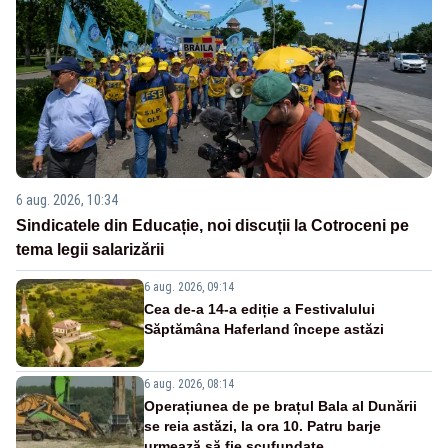
6 aug. 2026, 10:34
Sindicatele din Educație, noi discuții la Cotroceni pe
tema legii salarizării
6 aug. 2026, 09:14
Cea de-a 14-a ediție a Festivalului
Săptămâna Haferland începe astăzi
6 aug. 2026, 08:14
Operațiunea de pe brațul Bala al Dunării
se reia astăzi, la ora 10. Patru barje
urmează să fie scufundate