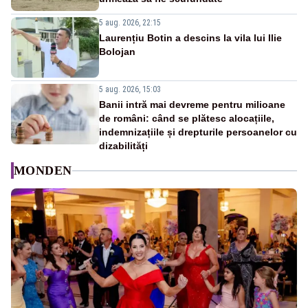
5 aug. 2026, 22:15
Laurențiu Botin a descins la vila lui Ilie
Bolojan
5 aug. 2026, 15:03
Banii intră mai devreme pentru milioane
de români: când se plătesc alocațiile,
indemnizațiile și drepturile persoanelor cu
dizabilități
MONDEN