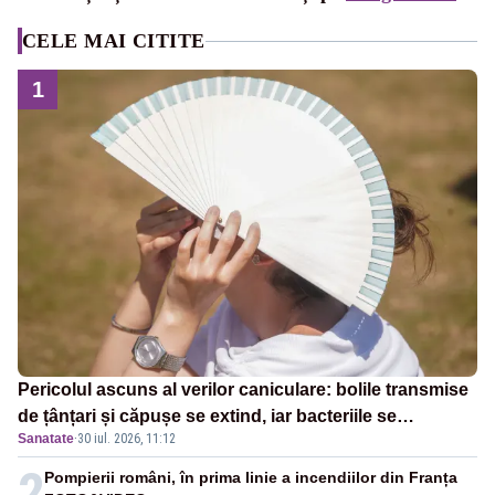
CELE MAI CITITE
1
Pericolul ascuns al verilor caniculare: bolile transmise
de țânțari și căpușe se extind, iar bacteriile se
Sanatate
·
30 iul. 2026, 11:12
înmulțesc mai ușor
2
Pompierii români, în prima linie a incendiilor din Franța