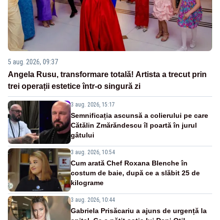
5 aug. 2026, 09:37
Angela Rusu, transformare totală! Artista a trecut prin
trei operații estetice într-o singură zi
3 aug. 2026, 15:17
Semnificația ascunsă a colierului pe care
Cătălin Zmărăndescu îl poartă în jurul
gâtului
3 aug. 2026, 10:54
Cum arată Chef Roxana Blenche în
costum de baie, după ce a slăbit 25 de
kilograme
3 aug. 2026, 10:44
Gabriela Prisăcariu a ajuns de urgență la