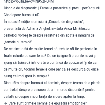
https://youtu.be/cy4N95QNQ4M
Dincolo de diagnostic | Femeile puternice și prețul perfecțiunii.
Când apare burnout-ul?
În această ediție a emisiunii „Dincolo de diagnostic”,
prezentată de Adriana Anghel, invitata Anca Mihăilescu,
psiholog, vorbește despre realitatea din spatele imaginii de
„femeie puternică”.
De ce simt atât de multe femei că trebuie să fie perfecte în
toate rolurile pe care le au? De ce își ignoră propriile nevoi și
ajung să trăiască într-o stare continuă de epuizare? Și de ce,
de multe ori, tocmai femeile care par că se descurcă cu orice
ajung cel mai greu în terapie?
Discutăm despre burnout-ul feminin, despre teama de a pierde
controlul, despre presiunea de a fi mereu disponibilă pentru
ceilalți și despre importanța de a cere ajutor la timp.
🔹 Care sunt primele semne ale epuizării emoționale?