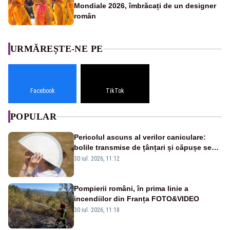
Mondiale 2026, îmbrăcați de un designer
român
URMĂREȘTE-NE PE
Facebook
TikTok
POPULAR
Pericolul ascuns al verilor caniculare:
bolile transmise de țânțari și căpușe se
extind, iar bacteriile se înmulțesc mai
30 iul. 2026, 11:12
ușor
Pompierii români, în prima linie a
incendiilor din Franța FOTO&VIDEO
30 iul. 2026, 11:18