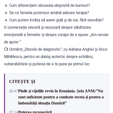
🔹 Cum diferențiem oboseala obișnuită de burnout?
🔹 De ce femeile puternice amână adesea terapia?
🔹 Cum putem învăța să avem grijă și de noi, fără vinovăție?
O conversație sinceră și necesară despre sănătatea
emoțională a femeilor și despre curajul de a spune: „Am nevoie
de ajutor.”
📺 Urmăriți „Dincolo de diagnostic”, cu Adriana Anghel și Anca
Mihăilescu, pentru un dialog autentic despre echilibru,
vulnerabilitate și puterea de a te pune pe primul loc.
CITEȘTE ȘI
Ploile și vijeliile revin în România. Șefa ANM:”Nu
20:47
sunt suficiente pentru a combate seceta și pentru a
îmbunătăți situația Dunării”
Puterea recuperării
22:14