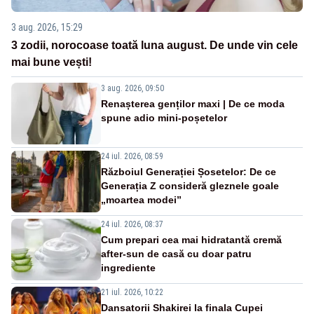
3 aug. 2026, 15:29
3 zodii, norocoase toată luna august. De unde vin cele
mai bune vești!
3 aug. 2026, 09:50
Renașterea genților maxi | De ce moda
spune adio mini-poșetelor
24 iul. 2026, 08:59
Războiul Generației Șosetelor: De ce
Generația Z consideră gleznele goale
„moartea modei”
24 iul. 2026, 08:37
Cum prepari cea mai hidratantă cremă
after-sun de casă cu doar patru
ingrediente
21 iul. 2026, 10:22
Dansatorii Shakirei la finala Cupei