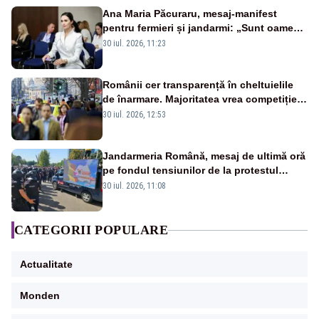
Ana Maria Păcuraru, mesaj-manifest
pentru fermieri și jandarmi: „Sunt oameni
disperați, nu sunt răufăcători”
30 iul. 2026, 11:23
Românii cer transparență în cheltuielile
de înarmare. Majoritatea vrea competiție
reală și industrie locală – SONDAJ
30 iul. 2026, 12:53
Jandarmeria Română, mesaj de ultimă oră
pe fondul tensiunilor de la protestul
masiv al fermierilor - VIDEO
30 iul. 2026, 11:08
CATEGORII POPULARE
Actualitate
Monden