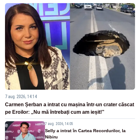
7 aug. 2026, 14:14
Carmen Șerban a intrat cu mașina într-un crater căscat
pe Eroilor: „Nu mă întrebați cum am ieșit!”
7 aug. 2026, 14:05
Selly a intrat în Cartea Recordurilor, la
Nibiru