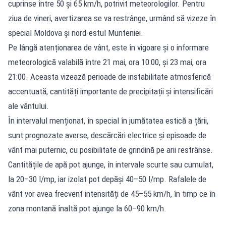
cuprinse între 50 și 65 km/h, potrivit meteorologilor. Pentru
ziua de vineri, avertizarea se va restrânge, urmând să vizeze în
special Moldova și nord-estul Munteniei.
Pe lângă atenționarea de vânt, este în vigoare și o informare
meteorologică valabilă între 21 mai, ora 10:00, și 23 mai, ora
21:00. Aceasta vizează perioade de instabilitate atmosferică
accentuată, cantități importante de precipitații și intensificări
ale vântului.
În intervalul menționat, în special în jumătatea estică a țării,
sunt prognozate averse, descărcări electrice și episoade de
vânt mai puternic, cu posibilitate de grindină pe arii restrânse.
Cantitățile de apă pot ajunge, în intervale scurte sau cumulat,
la 20–30 l/mp, iar izolat pot depăși 40–50 l/mp. Rafalele de
vânt vor avea frecvent intensități de 45–55 km/h, în timp ce în
zona montană înaltă pot ajunge la 60–90 km/h.