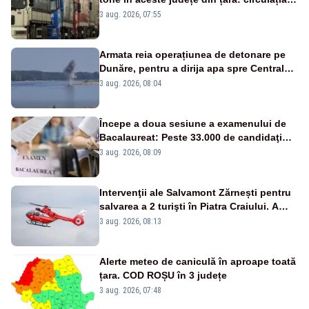
este interzisă luni, între orele 12:00 și
3 aug. 2026, 07:55
20:00
Armata reia operațiunea de detonare pe
Dunăre, pentru a dirija apa spre Centrala
Cernavodă
3 aug. 2026, 08:04
Începe a doua sesiune a examenului de
Bacalaureat: Peste 33.000 de candidaţi
înscrişi
3 aug. 2026, 08:09
Intervenţii ale Salvamont Zărnești pentru
salvarea a 2 turişti în Piatra Craiului. A
fost solicitat elicopterul SMURD
3 aug. 2026, 08:13
Alerte meteo de caniculă în aproape toată
țara. COD ROȘU în 3 județe
3 aug. 2026, 07:48