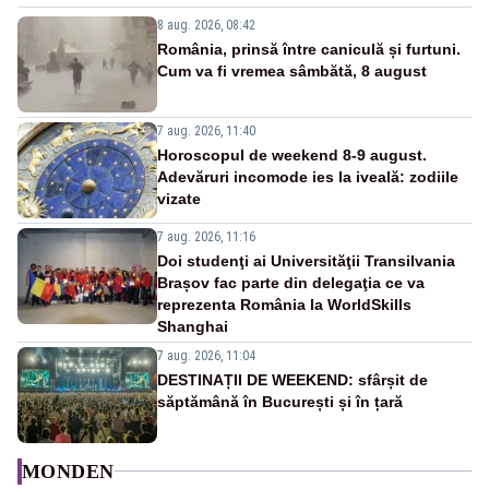
8 aug. 2026, 08:42
România, prinsă între caniculă și furtuni.
Cum va fi vremea sâmbătă, 8 august
7 aug. 2026, 11:40
Horoscopul de weekend 8-9 august.
Adevăruri incomode ies la iveală: zodiile
vizate
7 aug. 2026, 11:16
Doi studenţi ai Universităţii Transilvania
Brașov fac parte din delegaţia ce va
reprezenta România la WorldSkills
Shanghai
7 aug. 2026, 11:04
DESTINAȚII DE WEEKEND: sfârșit de
săptămână în București și în țară
MONDEN