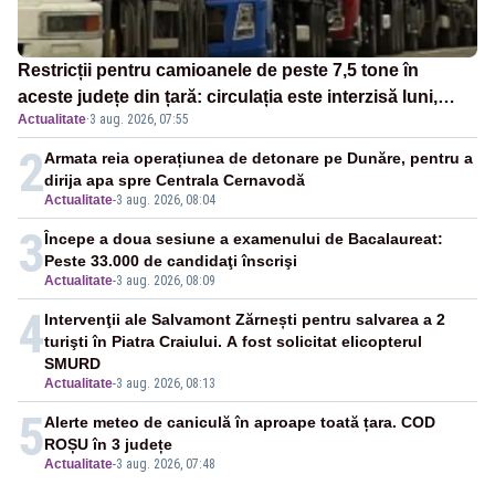
Restricții pentru camioanele de peste 7,5 tone în
aceste județe din țară: circulația este interzisă luni,
Actualitate
·
3 aug. 2026, 07:55
între orele 12:00 și 20:00
2
Armata reia operațiunea de detonare pe Dunăre, pentru a
dirija apa spre Centrala Cernavodă
Actualitate
-
3 aug. 2026, 08:04
3
Începe a doua sesiune a examenului de Bacalaureat:
Peste 33.000 de candidaţi înscrişi
Actualitate
-
3 aug. 2026, 08:09
4
Intervenţii ale Salvamont Zărnești pentru salvarea a 2
turişti în Piatra Craiului. A fost solicitat elicopterul
SMURD
Actualitate
-
3 aug. 2026, 08:13
5
Alerte meteo de caniculă în aproape toată țara. COD
ROȘU în 3 județe
Actualitate
-
3 aug. 2026, 07:48