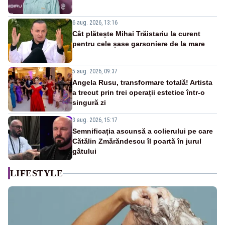
6 aug. 2026, 13:16
Cât plătește Mihai Trăistariu la curent
pentru cele șase garsoniere de la mare
5 aug. 2026, 09:37
Angela Rusu, transformare totală! Artista
a trecut prin trei operații estetice într-o
singură zi
3 aug. 2026, 15:17
Semnificația ascunsă a colierului pe care
Cătălin Zmărăndescu îl poartă în jurul
gâtului
LIFESTYLE