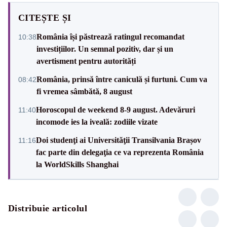
CITEȘTE ȘI
România își păstrează ratingul recomandat
10:38
investițiilor. Un semnal pozitiv, dar și un
avertisment pentru autorități
România, prinsă între caniculă și furtuni. Cum va
08:42
fi vremea sâmbătă, 8 august
Horoscopul de weekend 8-9 august. Adevăruri
11:40
incomode ies la iveală: zodiile vizate
Doi studenţi ai Universităţii Transilvania Brașov
11:16
fac parte din delegaţia ce va reprezenta România
la WorldSkills Shanghai
Distribuie articolul