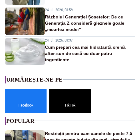
24 iul. 2026, 08:59
Războiul Generației Șosetelor: De ce
Generația Z consideră gleznele goale
„moartea modei”
24 iul. 2026, 08:37
Cum prepari cea mai hidratantă cremă
after-sun de casă cu doar patru
ingrediente
URMĂREȘTE-NE PE
Facebook
TikTok
POPULAR
Restricții pentru camioanele de peste 7,5
tone în aceste județe din țară: circulația