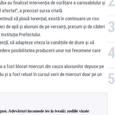
ba au finalizat intervenția de curățare a carosabilului și
l afectat”, a precizat sursa citată.
ntinuă să plouă torențial, există în continuare un risc
eri de apă și aluviuni de pe versanți, precum și de căderi
Instituția Prefectului.
ență, să adapteze viteza la condițiile de drum și să
vedere posibilitatea producerii unor noi fenomene care
na a fost blocat miercuri din cauza aluviunilor depuse pe
u și a fost reluat în cursul serii de miercuri doar pe un
t. Adevăruri incomode ies la iveală: zodiile vizate