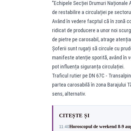
”Echipele Secției Drumuri Naționale Al
de restabilire a circulației pe sectoru
Având în vedere facptul că în zonă co
ridicat de producere a unor noi scurg
de pietre pe carosabil, atrage atenția 
Șoferii sunt rugați să circule cu prud
manifeste atenție sporită, având în 
pot influența siguranța circulației.
Traficul rutier pe DN 67C - Transalpi
partea carosabilă în zona Barajului Tă
sens, alternativ.
CITEȘTE ȘI
Horoscopul de weekend 8-9 augus
11:40