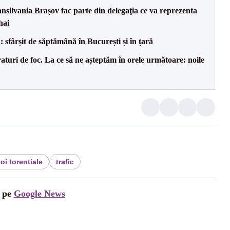
ransilvania Brașov fac parte din delegaţia ce va reprezenta
hai
șit de săptămână în București și în țară
raturi de foc. La ce să ne așteptăm în orele următoare: noile
loi torentiale
trafic
i pe
Google News