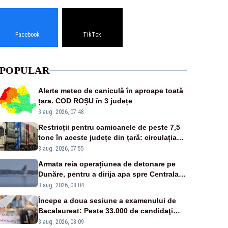
Facebook
TikTok
POPULAR
Alerte meteo de caniculă în aproape toată
țara. COD ROȘU în 3 județe
3 aug. 2026, 07:48
Restricții pentru camioanele de peste 7,5
tone în aceste județe din țară: circulația
este interzisă luni, între orele 12:00 și
3 aug. 2026, 07:55
20:00
Armata reia operațiunea de detonare pe
Dunăre, pentru a dirija apa spre Centrala
Cernavodă
3 aug. 2026, 08:04
Începe a doua sesiune a examenului de
Bacalaureat: Peste 33.000 de candidaţi
înscrişi
3 aug. 2026, 08:09