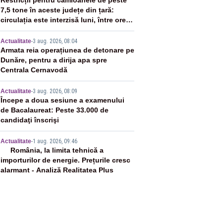
2
Restricții pentru camioanele de peste
7,5 tone în aceste județe din țară:
circulația este interzisă luni, între orele
12:00 și 20:00
3
Actualitate
-
3 aug. 2026, 08:04
Armata reia operațiunea de detonare pe
Dunăre, pentru a dirija apa spre
Centrala Cernavodă
4
Actualitate
-
3 aug. 2026, 08:09
Începe a doua sesiune a examenului
de Bacalaureat: Peste 33.000 de
candidaţi înscrişi
5
Actualitate
-
1 aug. 2026, 09:46
România, la limita tehnică a
importurilor de energie. Prețurile cresc
alarmant - Analiză Realitatea Plus