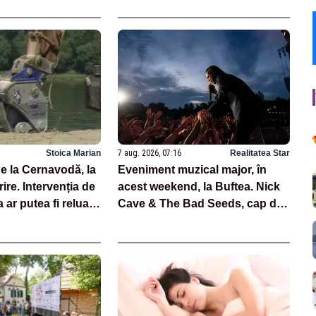
Stoica Marian
7 aug. 2026, 07:16
Realitatea Star
e la Cernavodă, la
Eveniment muzical major, în
ire. Intervenția de
acest weekend, la Buftea. Nick
 ar putea fi reluată
Cave & The Bad Seeds, cap de
afiș