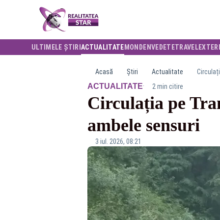
ULTIMELE ȘTIRI
ACTUALITATE
MONDEN
VEDETE
TRAVEL
EXTER
Acasă
Știri
Actualitate
Circulaț
·
ACTUALITATE
2 min citire
Circulația pe Tra
ambele sensuri
3 iul. 2026, 08:21