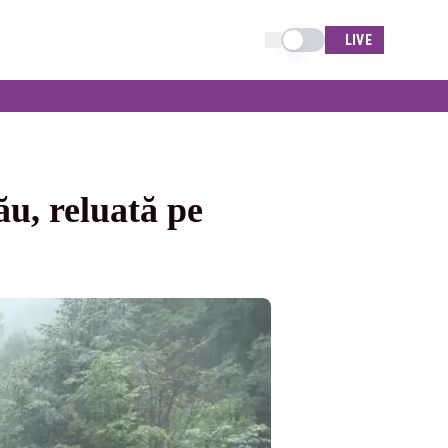
Schimba tema
LIVE
ău, reluată pe