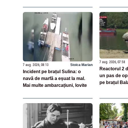
7 aug. 2026, 07:58
7 aug. 2026, 08:13
Stoica Marian
Reactorul 2 d
Incident pe brațul Sulina: o
un pas de opr
navă de marfă a eșuat la mal.
pe brațul Bala
Mai multe ambarcațiuni, lovite
astăzi