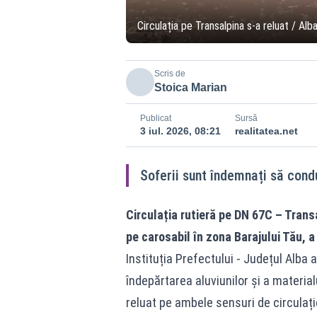
Circulația pe Transalpina s-a reluat / Alb
Scris de
Stoica Marian
Publicat
Sursă
3 iul. 2026, 08:21
realitatea.net
Soferii sunt îndemnați să cond
Circulația rutieră pe DN 67C – Trans
pe carosabil în zona Barajului Tău, a
Instituția Prefectului - Județul Alba a
îndepărtarea aluviunilor și a material
reluat pe ambele sensuri de circulați