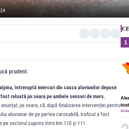
a24
CE
1
ucă prudent.
alpina, întreruptă miercuri din cauza aluviunilor depuse
 fost reluată joi seara pe ambele sensuri de mers.
Ale
 anunțat, joi seara, că, după finalizarea intervenției pentru
toa
Actua
ului aluvionar de pe partea carosabilă, traficul a fost
e pe sectorul cuprins între km 110 și 111.