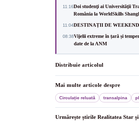
Doi studenţi ai Universităţii T
11:16
România la WorldSkills Shang
DESTINAȚII DE WEEKEND: sfâr
11:04
Vijelii extreme în țară și tempe
08:38
date de la ANM
Distribuie articolul
Mai multe articole despre
Circulație reluată
transalpina
p
Urmărește știrile Realitatea Star ș