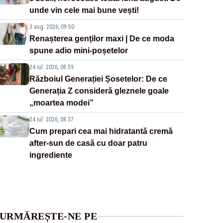
unde vin cele mai bune vești!
3 aug. 2026, 09:50
Renașterea genților maxi | De ce moda
spune adio mini-poșetelor
24 iul. 2026, 08:59
Războiul Generației Șosetelor: De ce
Generația Z consideră gleznele goale
„moartea modei”
24 iul. 2026, 08:37
Cum prepari cea mai hidratantă cremă
after-sun de casă cu doar patru
ingrediente
URMĂREȘTE-NE PE