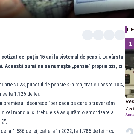
CE
1
cotizat cel puţin 15 ani la sistemul de pensii. La vârsta
ani. Această sumă nu se numeşte „pensie” propriu-zis, ci
anuarie 2023, punctul de pensie s-a majorat cu peste 10%,
ea la 1.125 de lei.
Res
 premierul, deoarece “perioada pe care o traversăm
7,5 
 nivel mondial și trebuie să asigurăm o amortizare a
Actua
circ
tă”.
12:0
e la 1.586 de lei, cât era în 2022, la 1.785 de lei – cu