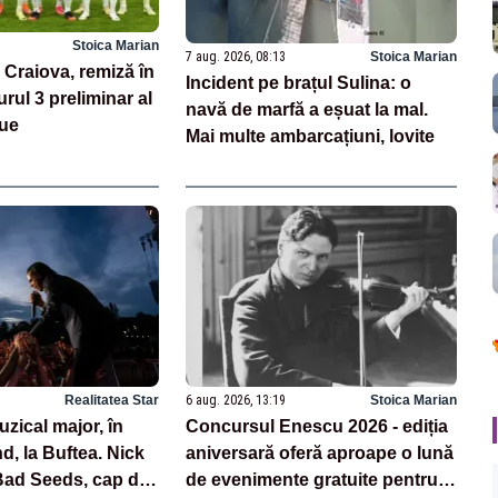
Stoica Marian
7 aug. 2026, 08:13
Stoica Marian
 Craiova, remiză în
Incident pe brațul Sulina: o
urul 3 preliminar al
navă de marfă a eșuat la mal.
ue
Mai multe ambarcațiuni, lovite
Realitatea Star
6 aug. 2026, 13:19
Stoica Marian
zical major, în
Concursul Enescu 2026 - ediția
, la Buftea. Nick
aniversară oferă aproape o lună
ad Seeds, cap de
de evenimente gratuite pentru