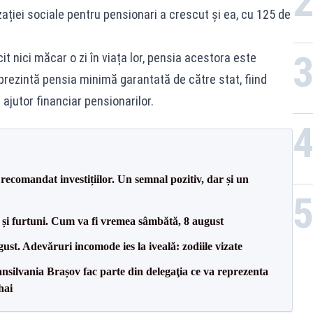
ației sociale pentru pensionari a crescut și ea, cu 125 de
it nici măcar o zi în viața lor, pensia acestora este
eprezintă pensia minimă garantată de către stat, fiind
ajutor financiar pensionarilor.
recomandat investițiilor. Un semnal pozitiv, dar și un
 și furtuni. Cum va fi vremea sâmbătă, 8 august
t. Adevăruri incomode ies la iveală: zodiile vizate
ransilvania Brașov fac parte din delegaţia ce va reprezenta
hai