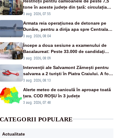
Restricții pentru camioanele de peste 7,5
tone în aceste județe din țară: circulația
este interzisă luni, între orele 12:00 și
3 aug. 2026, 07:55
20:00
Armata reia operațiunea de detonare pe
Dunăre, pentru a dirija apa spre Centrala
Cernavodă
3 aug. 2026, 08:04
Începe a doua sesiune a examenului de
Bacalaureat: Peste 33.000 de candidaţi
înscrişi
3 aug. 2026, 08:09
Intervenţii ale Salvamont Zărnești pentru
salvarea a 2 turişti în Piatra Craiului. A fost
solicitat elicopterul SMURD
3 aug. 2026, 08:13
Alerte meteo de caniculă în aproape toată
țara. COD ROȘU în 3 județe
3 aug. 2026, 07:48
CATEGORII POPULARE
Actualitate