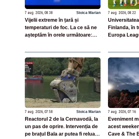
7 aug. 2026, 08:38
Stoica Marian
7 aug. 2026, 08:22
Vijelii extreme în țară și
Universitatea
temperaturi de foc. La ce să ne
Finlanda, în t
așteptăm în orele următoare:
Europa Leag
noile date de la ANM
7 aug. 2026, 07:58
Stoica Marian
7 aug. 2026, 07:16
Reactorul 2 de la Cernavodă, la
Eveniment mu
un pas de oprire. Intervenția de
acest weekend
pe brațul Bala ar putea fi reluată
Cave & The B