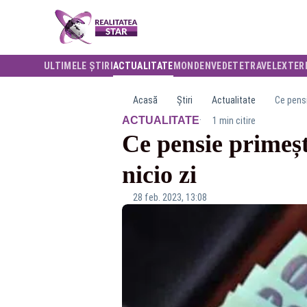
ULTIMELE ȘTIRI
ACTUALITATE
MONDEN
VEDETE
TRAVEL
EXTER
Acasă
Știri
Actualitate
Ce pensi
·
ACTUALITATE
1 min citire
Ce pensie primeș
nicio zi
28 feb. 2023, 13:08