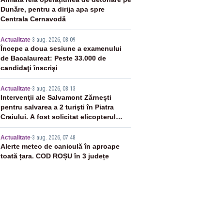
2
Dunăre, pentru a dirija apa spre
Centrala Cernavodă
3
Actualitate
-
3 aug. 2026, 08:09
Începe a doua sesiune a examenului
de Bacalaureat: Peste 33.000 de
candidaţi înscrişi
4
Actualitate
-
3 aug. 2026, 08:13
Intervenţii ale Salvamont Zărnești
pentru salvarea a 2 turişti în Piatra
Craiului. A fost solicitat elicopterul
SMURD
5
Actualitate
-
3 aug. 2026, 07:48
Alerte meteo de caniculă în aproape
toată țara. COD ROȘU în 3 județe