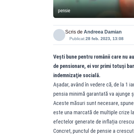
pensie
Scris de
Andreea Damian
Publicat:
28 feb. 2023, 13:08
Veşti bune pentru românii care nu au 
de pensionare, ei vor primi totuşi b
indemnizaţie socială.
Aşadar, având în vedere că, de la 1 i
pensia minimă garantată va ajunge şi 
Aceste măsuri sunt necesare, spunea
este una marcată de multiple crize la
efectelor generate de inflația crescu
Concret, punctul de pensie a crescut d