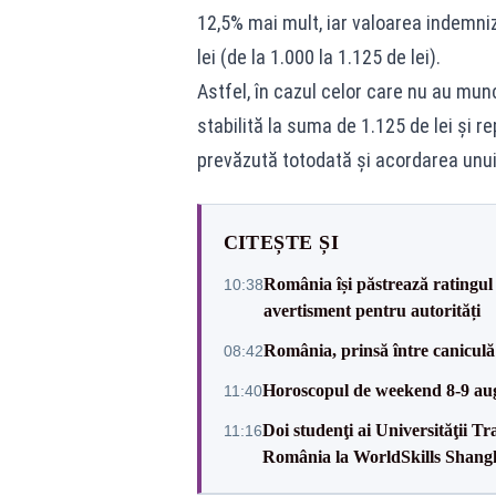
12,5% mai mult, iar valoarea indemniz
lei (de la 1.000 la 1.125 de lei).
Astfel, în cazul celor care nu au munc
stabilită la suma de 1.125 de lei și r
prevăzută totodată și acordarea unui 
CITEȘTE ȘI
România își păstrează ratingul 
10:38
avertisment pentru autorități
România, prinsă între caniculă
08:42
Horoscopul de weekend 8-9 augus
11:40
Doi studenţi ai Universităţii T
11:16
România la WorldSkills Shang