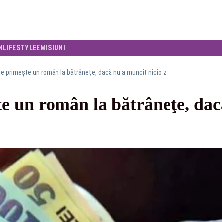
N
LIFESTYLE
EMISIUNI
e primește un român la bătrâneţe, dacă nu a muncit nicio zi
te un român la bătrâneţe, dac