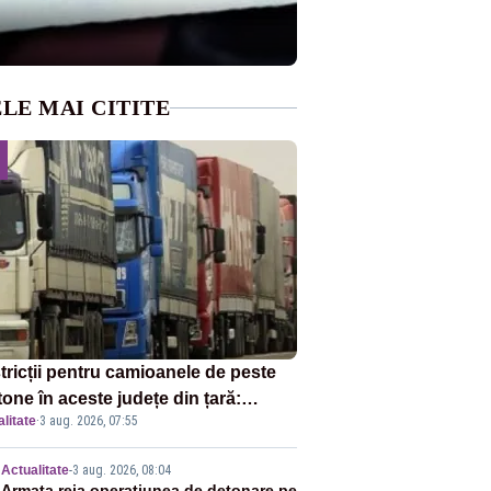
LE MAI CITITE
tricții pentru camioanele de peste
tone în aceste județe din țară:
litate
·
3 aug. 2026, 07:55
ulația este interzisă luni, între orele
0 și 20:00
Actualitate
-
3 aug. 2026, 08:04
Armata reia operațiunea de detonare pe