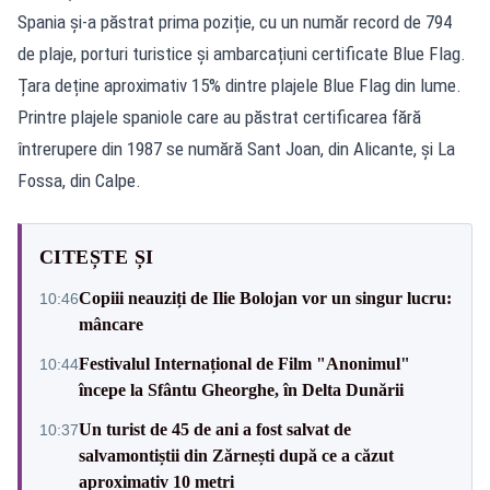
Spania și-a păstrat prima poziție, cu un număr record de 794
de plaje, porturi turistice și ambarcațiuni certificate Blue Flag.
Țara deține aproximativ 15% dintre plajele Blue Flag din lume.
Printre plajele spaniole care au păstrat certificarea fără
întrerupere din 1987 se numără Sant Joan, din Alicante, și La
Fossa, din Calpe.
CITEȘTE ȘI
Copiii neauziți de Ilie Bolojan vor un singur lucru:
10:46
mâncare
Festivalul Internațional de Film "Anonimul"
10:44
începe la Sfântu Gheorghe, în Delta Dunării
Un turist de 45 de ani a fost salvat de
10:37
salvamontiștii din Zărnești după ce a căzut
aproximativ 10 metri