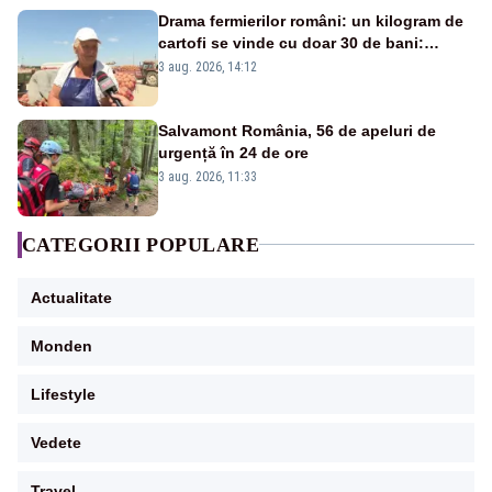
Drama fermierilor români: un kilogram de
cartofi se vinde cu doar 30 de bani:
„Prețul carburanților ne distruge!”
3 aug. 2026, 14:12
Salvamont România, 56 de apeluri de
urgență în 24 de ore
3 aug. 2026, 11:33
CATEGORII POPULARE
Actualitate
Monden
Lifestyle
Vedete
Travel