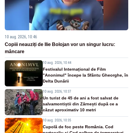
10 aug. 2026, 10:46
Copiii neauziți de Ilie Bolojan vor un singur lucru:
mâncare
10 aug. 2026, 10:44
Festivalul Internațional de Film
"Anonimul" începe la Sfântu Gheorghe, în
Delta Dunării
10 aug. 2026, 10:37
Un turist de 45 de ani a fost salvat de
salvamontiștii din Zărnești după ce a
căzut aproximativ 10 metri
10 aug. 2026, 10:35
Cupolă de foc peste România. Cod
portocaliu și Cod galben de temperaturi