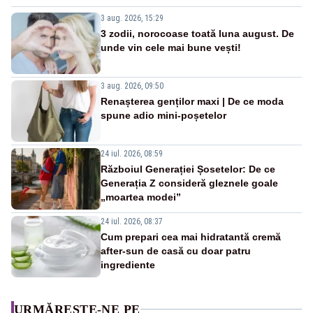
3 aug. 2026, 15:29
3 zodii, norocoase toată luna august. De
unde vin cele mai bune vești!
3 aug. 2026, 09:50
Renașterea genților maxi | De ce moda
spune adio mini-poșetelor
24 iul. 2026, 08:59
Războiul Generației Șosetelor: De ce
Generația Z consideră gleznele goale
„moartea modei”
24 iul. 2026, 08:37
Cum prepari cea mai hidratantă cremă
after-sun de casă cu doar patru
ingrediente
URMĂREȘTE-NE PE