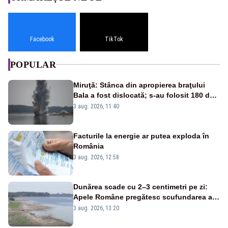
Facebook
TikTok
POPULAR
Miruţă: Stânca din apropierea braţului
Bala a fost dislocată; s-au folosit 180 de
kilograme de explozibil
3 aug. 2026, 11:40
Facturile la energie ar putea exploda în
România
3 aug. 2026, 12:58
Dunărea scade cu 2–3 centimetri pe zi:
Apele Române pregătesc scufundarea a
patru barje pentru a asigura răcirea
3 aug. 2026, 13:20
reactorului