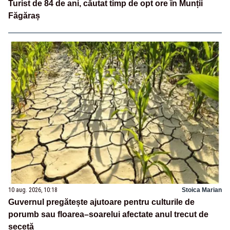
Turist de 84 de ani, căutat timp de opt ore în Munții
Făgăraș
10 aug. 2026, 10:18
Stoica Marian
Guvernul pregătește ajutoare pentru culturile de
porumb sau floarea–soarelui afectate anul trecut de
secetă