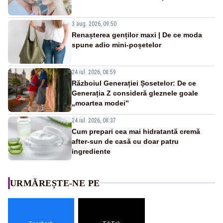
3 aug. 2026, 09:50
Renașterea genților maxi | De ce moda
spune adio mini-poșetelor
24 iul. 2026, 08:59
Războiul Generației Șosetelor: De ce
Generația Z consideră gleznele goale
„moartea modei”
24 iul. 2026, 08:37
Cum prepari cea mai hidratantă cremă
after-sun de casă cu doar patru
ingrediente
URMĂREȘTE-NE PE