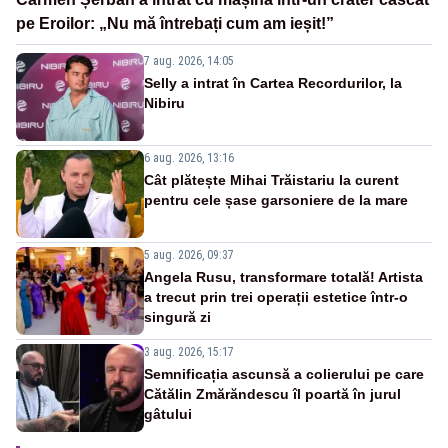
pe Eroilor: „Nu mă întrebați cum am ieșit!”
7 aug. 2026, 14:05
Selly a intrat în Cartea Recordurilor, la
Nibiru
6 aug. 2026, 13:16
Cât plătește Mihai Trăistariu la curent
pentru cele șase garsoniere de la mare
5 aug. 2026, 09:37
Angela Rusu, transformare totală! Artista
a trecut prin trei operații estetice într-o
singură zi
3 aug. 2026, 15:17
Semnificația ascunsă a colierului pe care
Cătălin Zmărăndescu îl poartă în jurul
gâtului