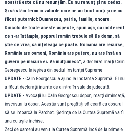
noastră este că nu renunțăm. Eu nu renunț și nu cedez.
Și să stăm fermi în valorile care ne au ținut uniți și ne au
făcut puternici: Dumnezeu, patrie, familie, onoare.
Dincolo de toate aceste aspecte, spun așa, că indiferent
ce s-ar întâmpla, poporul român trebuie să fie demn, să
știe ce vrea, să înțeleagă ce poate. România are resurse,
România are oameni, România are putere, nu are însă un
guvern pe măsura ei. Vă mulțumesc",
a declarat marți Călin
Georegescu la ieșirea din sediul Instanței Supreme.
UPDATE
- Călin Georgescu a ajuns la Instanța Supremă. El nu
a făcut declarații înainte de a intra în sala de judecată.
UPDATE
- Avocații lui Călin Georgescu depun, marți dimineață,
înscrisuri la dosar. Aceștia sunt pregătiți să ceară ca dosarul
să se întoarcă la Parchet. Ședința de la Curtea Supremă va fi
una cu ușile închise.
Zeci de oameni au venit la Curtea Supremă încă de la primele