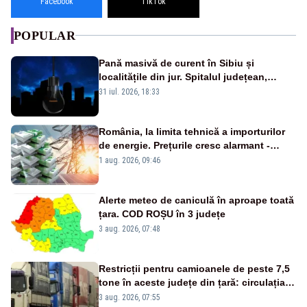
Facebook
TikTok
POPULAR
Pană masivă de curent în Sibiu și
localitățile din jur. Spitalul județean,
semafoarele, rețelele de telefonie, grav
31 iul. 2026, 18:33
afectate
România, la limita tehnică a importurilor
de energie. Prețurile cresc alarmant -
Analiză Realitatea Plus
1 aug. 2026, 09:46
Alerte meteo de caniculă în aproape toată
țara. COD ROȘU în 3 județe
3 aug. 2026, 07:48
Restricții pentru camioanele de peste 7,5
tone în aceste județe din țară: circulația
este interzisă luni, între orele 12:00 și
3 aug. 2026, 07:55