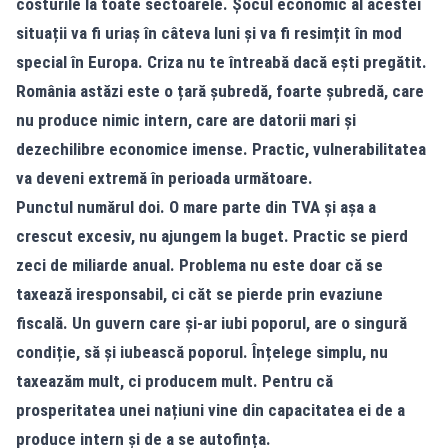
costurile la toate sectoarele. Șocul economic al acestei
situații va fi uriaș în câteva luni și va fi resimțit în mod
special în Europa. Criza nu te întreabă dacă ești pregătit.
România astăzi este o țară șubredă, foarte șubredă, care
nu produce nimic intern, care are datorii mari și
dezechilibre economice imense. Practic, vulnerabilitatea
va deveni extremă în perioada următoare.
Punctul numărul doi. O mare parte din TVA și așa a
crescut excesiv, nu ajungem la buget. Practic se pierd
zeci de miliarde anual. Problema nu este doar că se
taxează iresponsabil, ci căt se pierde prin evaziune
fiscală. Un guvern care și-ar iubi poporul, are o singură
condiție, să și iubească poporul. Înțelege simplu, nu
taxeazăm mult, ci producem mult. Pentru că
prosperitatea unei națiuni vine din capacitatea ei de a
produce intern și de a se autofința.