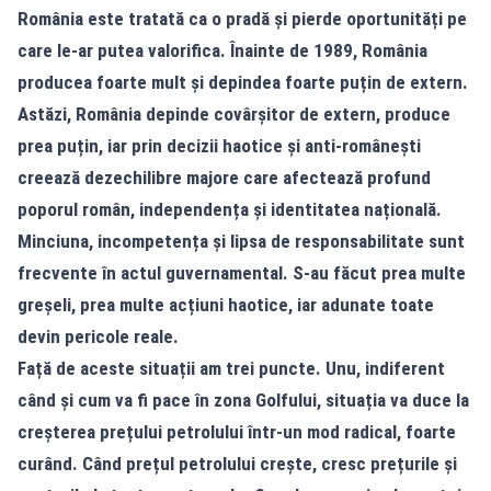
România este tratată ca o pradă și pierde oportunități pe
care le-ar putea valorifica. Înainte de 1989, România
producea foarte mult și depindea foarte puțin de extern.
Astăzi, România depinde covârșitor de extern, produce
prea puțin, iar prin decizii haotice și anti-românești
creează dezechilibre majore care afectează profund
poporul român, independența și identitatea națională.
Minciuna, incompetența și lipsa de responsabilitate sunt
frecvente în actul guvernamental. S-au făcut prea multe
greșeli, prea multe acțiuni haotice, iar adunate toate
devin pericole reale.
Față de aceste situații am trei puncte. Unu, indiferent
când și cum va fi pace în zona Golfului, situația va duce la
creșterea prețului petrolului într-un mod radical, foarte
curând. Când prețul petrolului crește, cresc prețurile și