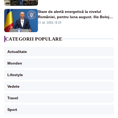
20:00
Stare de alertă energetică la nivelul
României, pentru luna august. Ilie Bolojan
a anunțat importuri și posibile restricții –
31 iul. 2026, 18:29
VIDEO
CATEGORII POPULARE
Actualitate
Monden
Lifestyle
Vedete
Travel
Sport