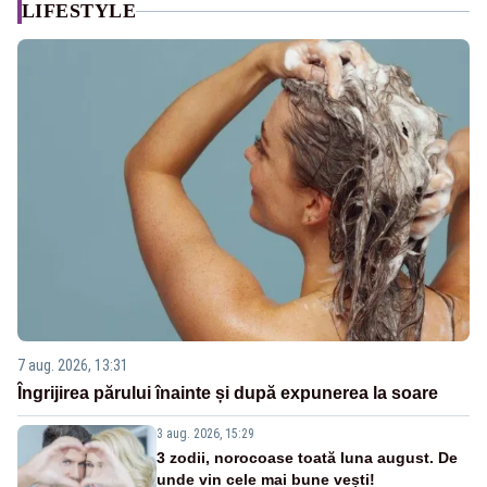
LIFESTYLE
7 aug. 2026, 13:31
Îngrijirea părului înainte și după expunerea la soare
3 aug. 2026, 15:29
3 zodii, norocoase toată luna august. De
unde vin cele mai bune vești!