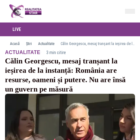
LIVE
Acasă
Știri
Actualitate
Călin Georgescu, mesaj tranșant la ieșirea de la instanță: România are resurse, oameni și putere. Nu are însă un guvern pe măsură
·
ACTUALITATE
3 min citire
Călin Georgescu, mesaj tranșant la
ieșirea de la instanță: România are
resurse, oameni și putere. Nu are însă
un guvern pe măsură