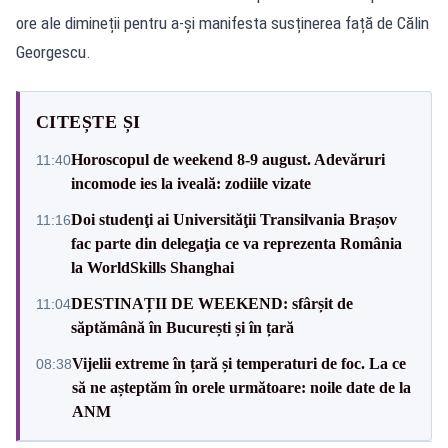
ore ale dimineții pentru a-și manifesta susținerea față de Călin
Georgescu.
CITEȘTE ȘI
Horoscopul de weekend 8-9 august. Adevăruri
11:40
incomode ies la iveală: zodiile vizate
Doi studenţi ai Universităţii Transilvania Brașov
11:16
fac parte din delegaţia ce va reprezenta România
la WorldSkills Shanghai
DESTINAȚII DE WEEKEND: sfârșit de
11:04
săptămână în București și în țară
Vijelii extreme în țară și temperaturi de foc. La ce
08:38
să ne așteptăm în orele următoare: noile date de la
ANM