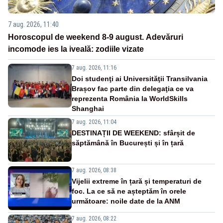
7 aug. 2026, 11:40
Horoscopul de weekend 8-9 august. Adevăruri
incomode ies la iveală: zodiile vizate
7 aug. 2026, 11:16
Doi studenţi ai Universităţii Transilvania
Brașov fac parte din delegaţia ce va
reprezenta România la WorldSkills
Shanghai
7 aug. 2026, 11:04
DESTINAȚII DE WEEKEND: sfârșit de
săptămână în București și în țară
7 aug. 2026, 08:38
Vijelii extreme în țară și temperaturi de
foc. La ce să ne așteptăm în orele
următoare: noile date de la ANM
7 aug. 2026, 08:22