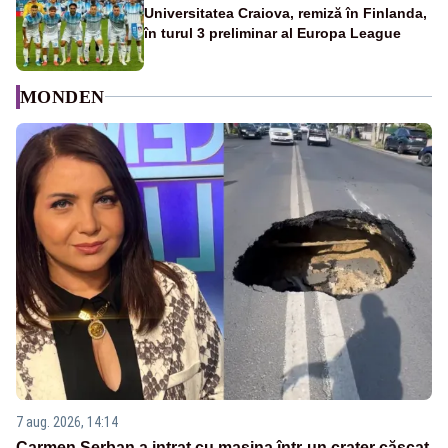
Universitatea Craiova, remiză în Finlanda,
în turul 3 preliminar al Europa League
MONDEN
7 aug. 2026, 14:14
Carmen Șerban a intrat cu mașina într-un crater căscat