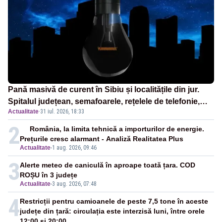
Pană masivă de curent în Sibiu și localitățile din jur.
Spitalul județean, semafoarele, rețelele de telefonie,
Actualitate
·
31 iul. 2026, 18:33
grav afectate
2
România, la limita tehnică a importurilor de energie.
Prețurile cresc alarmant - Analiză Realitatea Plus
Actualitate
-
1 aug. 2026, 09:46
3
Alerte meteo de caniculă în aproape toată țara. COD
ROȘU în 3 județe
Actualitate
-
3 aug. 2026, 07:48
4
Restricții pentru camioanele de peste 7,5 tone în aceste
județe din țară: circulația este interzisă luni, între orele
12:00 și 20:00