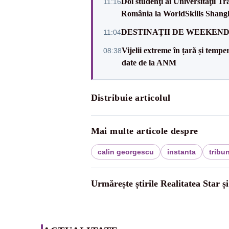
Doi studenţi ai Universităţii T
11:16
România la WorldSkills Shang
DESTINAȚII DE WEEKEND: sfâr
11:04
Vijelii extreme în țară și tempe
08:38
date de la ANM
Distribuie articolul
Mai multe articole despre
calin georgescu
instanta
tribu
Urmărește știrile Realitatea Star ș