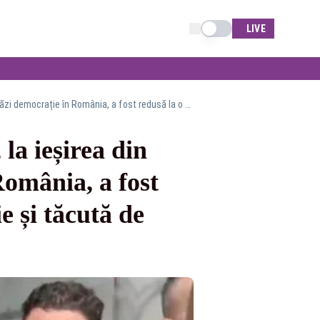
Schimba tema
LIVE
Călin Georgescu, mesaj crucial pentru români, la ieșirea din instanță: „Nu mai există astăzi democrație în România, a fost redusă la o colonie obedientă, golită de memorie și tăcută de frică”
la ieșirea din
România, a fost
e și tăcută de