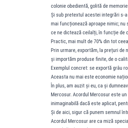
colonie obedientă, golită de memorie 
Și sub pretextul acestei integrări s-a
mai funcționează aproape nimic; nu 
ce ne dictează ceilalți, în funcție de
Practic, mai mult de 70% din tot cee
Prin urmare, exportăm, la prețuri de
și importăm produse finite, de o cali
Exemplul concret: se exportă grâu ro
Aceasta nu mai este economie națio
În plus, am auzit și eu, ca și dumneav
Mercosur. Acordul Mercosur este un ac
inimaginabilă dacă este aplicat, pent
Și de aici, sigur că punem semnul într
Acordul Mercosur are ca miză specia