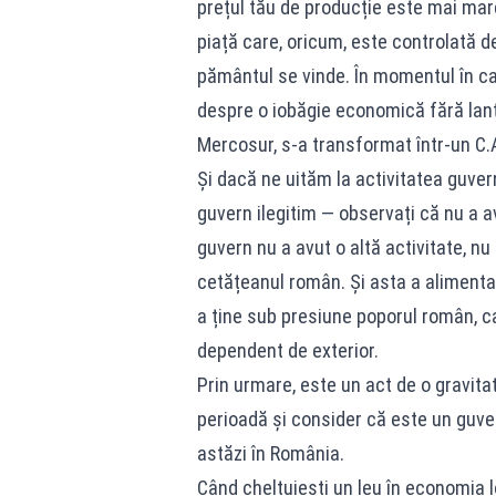
prețul tău de producție este mai mare 
piață care, oricum, este controlată d
pământul se vinde. În momentul în c
despre o iobăgie economică fără lanț
Mercosur, s-a transformat într-un C.
Și dacă ne uităm la activitatea guver
guvern ilegitim — observați că nu a av
guvern nu a avut o altă activitate, nu 
cetățeanul român. Și asta a alimentat
a ține sub presiune poporul român, ca 
dependent de exterior.
Prin urmare, este un act de o gravita
perioadă și consider că este un guver
astăzi în România.
Când cheltuiești un leu în economia 