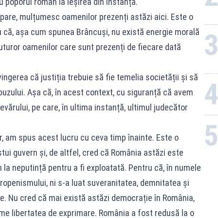
 poporul român la ieșirea din instanță.
pare, mulțumesc oamenilor prezenți astăzi aici. Este o
ru că, așa cum spunea Brâncuși, nu există energie morală
uturor oamenilor care sunt prezenți de fiecare dată
ingerea că justiția trebuie să fie temelia societății și să
buzului. Așa că, în acest context, cu siguranță că avem
vărului, pe care, în ultima instanță, ultimul judecător
ur, am spus acest lucru cu ceva timp înainte. Este o
tui guvern și, de altfel, cred că România astăzi este
la neputință pentru a fi exploatată. Pentru că, în numele
uropenismului, ni s-a luat suveranitatea, demnitatea și
e. Nu cred că mai există astăzi democrație în România,
ume libertatea de exprimare. România a fost redusă la o