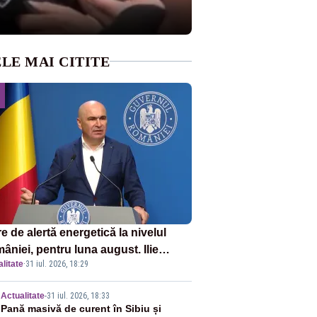
LE MAI CITITE
e de alertă energetică la nivelul
âniei, pentru luna august. Ilie
litate
·
31 iul. 2026, 18:29
ojan a anunțat importuri și posibile
ricții – VIDEO
2
Actualitate
-
31 iul. 2026, 18:33
Pană masivă de curent în Sibiu și