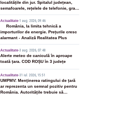
localitățile din jur. Spitalul județean,
semafoarele, rețelele de telefonie, grav
afectate
3
Actualitate
-
1 aug. 2026, 09:46
România, la limita tehnică a
importurilor de energie. Prețurile cresc
alarmant - Analiză Realitatea Plus
4
Actualitate
-
3 aug. 2026, 07:48
Alerte meteo de caniculă în aproape
toată țara. COD ROȘU în 3 județe
5
Actualitate
-
31 iul. 2026, 15:51
UMPMV: Menținerea ratingului de țară
ar reprezenta un semnal pozitiv pentru
România. Autoritățile trebuie să
continue consolidarea stabilității
economice și financiare