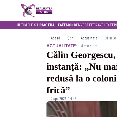
ULTIMELE ȘTIRI
ACTUALITATE
MONDEN
VEDETE
TRAVEL
EXTER
Acasă
Știri
Actualitate
·
ACTUALITATE
4 min citire
Călin Georgescu, 
instanță: „Nu mai
redusă la o colon
frică”
2 apr. 2026, 14:42