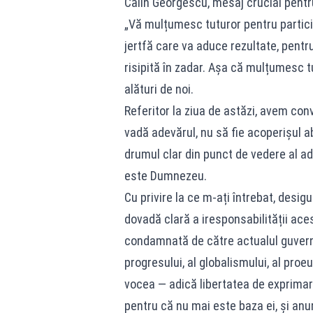
Călin Georgescu, mesaj crucial pentru
„Vă mulțumesc tuturor pentru partici
jertfă care va aduce rezultate, pent
risipită în zadar. Așa că mulțumesc t
alături de noi.
Referitor la ziua de astăzi, avem conv
vadă adevărul, nu să fie acoperișul a
drumul clar din punct de vedere al ade
este Dumnezeu.
Cu privire la ce m-ați întrebat, desig
dovadă clară a iresponsabilității aces
condamnată de către actualul guvern 
progresului, al globalismului, al proe
vocea — adică libertatea de exprimar
pentru că nu mai este baza ei, și an