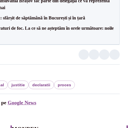
ransilvania Brașov fac parte din delegaţia ce va reprezenta
hai
șit de săptămână în București și în țară
raturi de foc. La ce să ne așteptăm în orele următoare: noile
nal
justitie
declaratii
proces
i pe
Google News