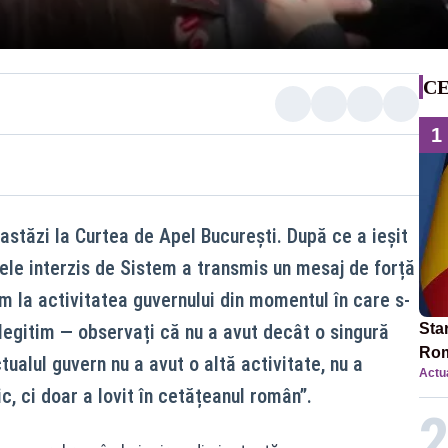
CE
1
astăzi la Curtea de Apel București. După ce a ieșit
tele interzis de Sistem a transmis un mesaj de forță
m la activitatea guvernului din momentul în care s-
ilegitim — observați că nu a avut decât o singură
Star
Rom
tualul guvern nu a avut o altă activitate, nu a
Actua
Bol
c, ci doar a lovit în cetățeanul român”.
rest