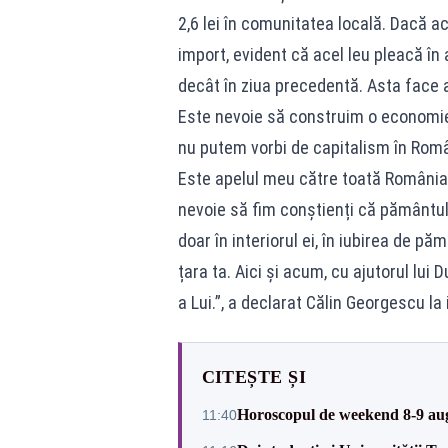
2,6 lei în comunitatea locală. Dacă a
import, evident că acel leu pleacă în
decât în ziua precedentă. Asta face 
Este nevoie să construim o economie re
nu putem vorbi de capitalism în Româ
Este apelul meu către toată România:
nevoie să fim conștienți că pământul e
doar în interiorul ei, în iubirea de pă
țara ta. Aici și acum, cu ajutorul lu
a Lui.”, a declarat Călin Georgescu la 
CITEȘTE ȘI
Horoscopul de weekend 8-9 augus
11:40