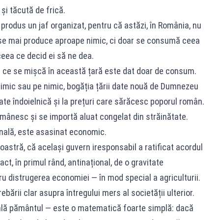
și tăcută de frică.
 produs un jaf organizat, pentru că astăzi, în România, nu
se mai produce aproape nimic, ci doar se consumă ceea
 ceea ce decid ei să ne dea.
a ce se mișcă în această țară este dat doar de consum.
 nimic sau pe nimic, bogăția țării date nouă de Dumnezeu
tate îndoielnică și la prețuri care sărăcesc poporul român.
mânesc și se importă aluat congelat din străinătate.
nală, este asasinat economic.
oastră, că același guvern iresponsabil a ratificat acordul
t, în primul rând, antinațional, de o gravitate
ru distrugerea economiei — în mod special a agriculturii.
ebării clar asupra întregului mers al societății ulterior.
lă pământul — este o matematică foarte simplă: dacă