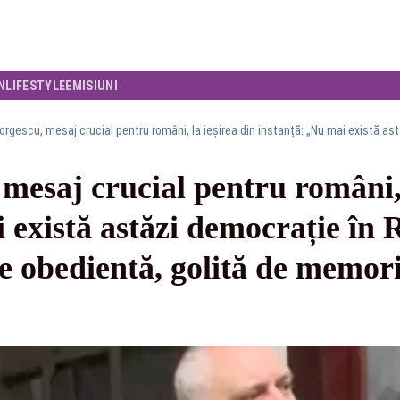
N
LIFESTYLE
EMISIUNI
mesaj crucial pentru români, 
 există astăzi democrație în 
ie obedientă, golită de memori