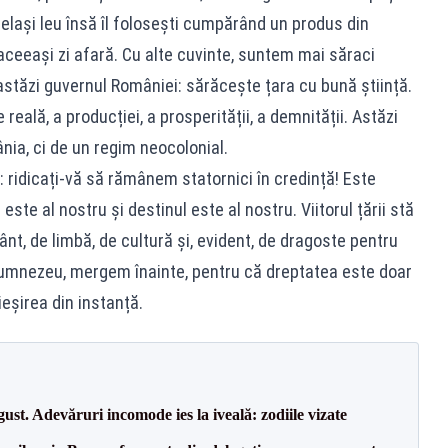
celași leu însă îl folosești cumpărând un produs din
 aceeași zi afară. Cu alte cuvinte, suntem mai săraci
astăzi guvernul României: sărăcește țara cu bună știință.
ală, a producției, a prosperității, a demnității. Astăzi
nia, ci de un regim neocolonial.
 ridicați-vă să rămânem statornici în credință! Este
ste al nostru și destinul este al nostru. Viitorul țării stă
mânt, de limbă, de cultură și, evident, de dragoste pentru
i Dumnezeu, mergem înainte, pentru că dreptatea este doar
ieșirea din instanță.
t. Adevăruri incomode ies la iveală: zodiile vizate