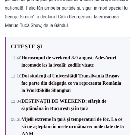
națională. Felicitări ambelor partide și, sigur, în mod special lui
George Simion”, a declarat Călin Georgerscu, la emisiunea
Marius Tucă Show, de la Gândul.
CITEȘTE ȘI
Horoscopul de weekend 8-9 august. Adevăruri
11:40
incomode ies la iveală: zodiile vizate
Doi studenţi ai Universităţii Transilvania Brașov
11:16
fac parte din delegaţia ce va reprezenta România
la WorldSkills Shanghai
DESTINAȚII DE WEEKEND: sfârșit de
11:04
săptămână în București și în țară
Vijelii extreme în țară și temperaturi de foc. La ce
08:38
să ne așteptăm în orele următoare: noile date de la
ANM