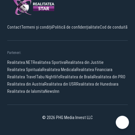
Contact
Termeni și condiții
Politică de confidențialitate
Cod de conduită
Parteneri:
Realitatea.NET
Realitatea Sportiva
Realitatea din Justitie
Realitatea Spirituala
Realitatea Medicala
Realitatea Financiara
Realitatea Travel
Tabu Nightlife
Realitatea de Braila
Realitatea din PRO
Realitatea din Austria
Realitatea din USR
Realitatea de Hunedoara
Realitatea de Ialomita
NewsInn
© 2026 PHG Media Invest LLC
Facebook
TikTok