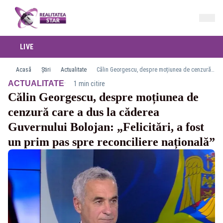
LIVE
Acasă
Știri
Actualitate
Călin Georgescu, despre moțiunea de cenzură care a dus la căderea Guvernului Bolojan: „Felicitări, a fost un prim pas spre reconciliere națională”
·
ACTUALITATE
1 min citire
Călin Georgescu, despre moțiunea de
cenzură care a dus la căderea
Guvernului Bolojan: „Felicitări, a fost
un prim pas spre reconciliere națională”