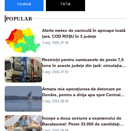
Facebook
TikTok
POPULAR
Alerte meteo de caniculă în aproape toată
țara. COD ROȘU în 3 județe
3 aug. 2026, 07:48
Restricții pentru camioanele de peste 7,5
tone în aceste județe din țară: circulația
este interzisă luni, între orele 12:00 și
3 aug. 2026, 07:55
20:00
Armata reia operațiunea de detonare pe
Dunăre, pentru a dirija apa spre Centrala
Cernavodă
3 aug. 2026, 08:04
Începe a doua sesiune a examenului de
Bacalaureat: Peste 33.000 de candidaţi
înscrişi
3 aug. 2026, 08:09