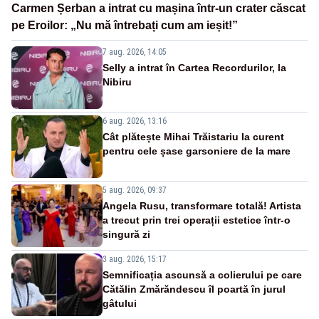
Carmen Șerban a intrat cu mașina într-un crater căscat
pe Eroilor: „Nu mă întrebați cum am ieșit!”
7 aug. 2026, 14:05
Selly a intrat în Cartea Recordurilor, la
Nibiru
6 aug. 2026, 13:16
Cât plătește Mihai Trăistariu la curent
pentru cele șase garsoniere de la mare
5 aug. 2026, 09:37
Angela Rusu, transformare totală! Artista
a trecut prin trei operații estetice într-o
singură zi
3 aug. 2026, 15:17
Semnificația ascunsă a colierului pe care
Cătălin Zmărăndescu îl poartă în jurul
gâtului