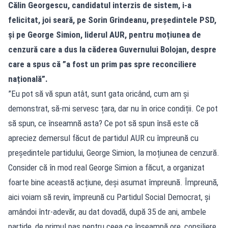
Călin Georgescu, candidatul interzis de sistem, i-a
felicitat, joi seară, pe Sorin Grindeanu, președintele PSD,
și pe George Simion, liderul AUR, pentru moțiunea de
cenzură care a dus la căderea Guvernului Bolojan, despre
care a spus că ”a fost un prim pas spre reconciliere
națională”.
”Eu pot să vă spun atât, sunt gata oricând, cum am și
demonstrat, să-mi servesc țara, dar nu în orice condiții. Ce pot
să spun, ce înseamnă asta? Ce pot să spun însă este că
apreciez demersul făcut de partidul AUR cu împreună cu
președintele partidului, George Simion, la moțiunea de cenzură.
Consider că în mod real George Simion a făcut, a organizat
foarte bine această acțiune, deși asumat împreună. Împreună,
aici voiam să revin, împreună cu Partidul Social Democrat, și
amândoi într-adevăr, au dat dovadă, după 35 de ani, ambele
partide, de primul pas pentru ceea ce înseamnă ore, consiliere