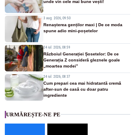
unde vin cele mai bune vești!
3 aug. 2026, 09:50
Renașterea genților maxi | De ce moda
spune adio mini-poșetelor
24 iul. 2026, 08:59
Războiul Generației Șosetelor: De ce
Generația Z consideră gleznele goale
„moartea modei”
24 iul. 2026, 08:37
Cum prepari cea mai hidratantă cremă
after-sun de casă cu doar patru
ingrediente
URMĂREȘTE-NE PE