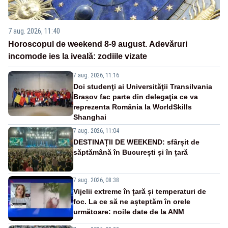
7 aug. 2026, 11:40
Horoscopul de weekend 8-9 august. Adevăruri
incomode ies la iveală: zodiile vizate
7 aug. 2026, 11:16
Doi studenţi ai Universităţii Transilvania
Brașov fac parte din delegaţia ce va
reprezenta România la WorldSkills
Shanghai
7 aug. 2026, 11:04
DESTINAȚII DE WEEKEND: sfârșit de
săptămână în București și în țară
7 aug. 2026, 08:38
Vijelii extreme în țară și temperaturi de
foc. La ce să ne așteptăm în orele
următoare: noile date de la ANM