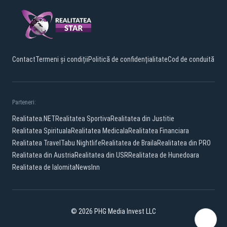
Contact
Termeni și condiții
Politică de confidențialitate
Cod de conduită
Parteneri:
Realitatea.NET
Realitatea Sportiva
Realitatea din Justitie
Realitatea Spirituala
Realitatea Medicala
Realitatea Financiara
Realitatea Travel
Tabu Nightlife
Realitatea de Braila
Realitatea din PRO
Realitatea din Austria
Realitatea din USR
Realitatea de Hunedoara
Realitatea de Ialomita
NewsInn
© 2026 PHG Media Invest LLC
Facebook
TikTok