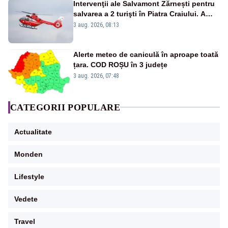
Intervenţii ale Salvamont Zărnești pentru
salvarea a 2 turişti în Piatra Craiului. A
fost solicitat elicopterul SMURD
3 aug. 2026, 08:13
Alerte meteo de caniculă în aproape toată
țara. COD ROȘU în 3 județe
3 aug. 2026, 07:48
CATEGORII POPULARE
Actualitate
Monden
Lifestyle
Vedete
Travel