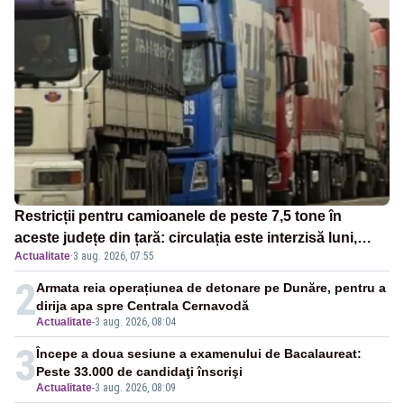
Restricții pentru camioanele de peste 7,5 tone în
aceste județe din țară: circulația este interzisă luni,
Actualitate
·
3 aug. 2026, 07:55
între orele 12:00 și 20:00
2
Armata reia operațiunea de detonare pe Dunăre, pentru a
dirija apa spre Centrala Cernavodă
Actualitate
-
3 aug. 2026, 08:04
3
Începe a doua sesiune a examenului de Bacalaureat:
Peste 33.000 de candidaţi înscrişi
Actualitate
-
3 aug. 2026, 08:09