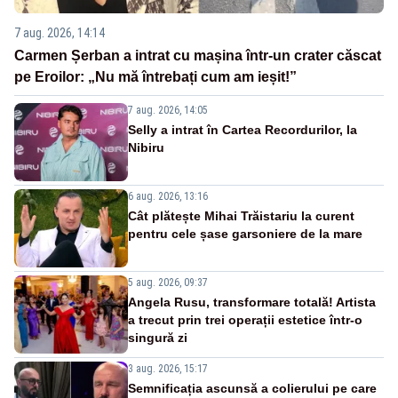
7 aug. 2026, 14:14
Carmen Șerban a intrat cu mașina într-un crater căscat
pe Eroilor: „Nu mă întrebați cum am ieșit!”
7 aug. 2026, 14:05
Selly a intrat în Cartea Recordurilor, la
Nibiru
6 aug. 2026, 13:16
Cât plătește Mihai Trăistariu la curent
pentru cele șase garsoniere de la mare
5 aug. 2026, 09:37
Angela Rusu, transformare totală! Artista
a trecut prin trei operații estetice într-o
singură zi
3 aug. 2026, 15:17
Semnificația ascunsă a colierului pe care