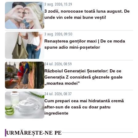
3 aug. 2026, 15:29
3 zodii, norocoase toată luna august. De
unde vin cele mai bune vești!
3 aug. 2026, 09:50
Renașterea genților maxi | De ce moda
spune adio mini-poșetelor
24 iul. 2026, 08:59
Războiul Generației Șosetelor: De ce
Generația Z consideră gleznele goale
„moartea modei”
24 iul. 2026, 08:37
Cum prepari cea mai hidratantă cremă
after-sun de casă cu doar patru
ingrediente
URMĂREȘTE-NE PE