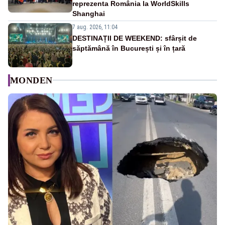
reprezenta România la WorldSkills
Shanghai
7 aug. 2026, 11:04
DESTINAȚII DE WEEKEND: sfârșit de
săptămână în București și în țară
MONDEN