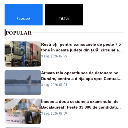
Facebook
TikTok
POPULAR
Restricții pentru camioanele de peste 7,5
tone în aceste județe din țară: circulația
este interzisă luni, între orele 12:00 și
3 aug. 2026, 07:55
20:00
Armata reia operațiunea de detonare pe
Dunăre, pentru a dirija apa spre Centrala
Cernavodă
3 aug. 2026, 08:04
Începe a doua sesiune a examenului de
Bacalaureat: Peste 33.000 de candidaţi
înscrişi
3 aug. 2026, 08:09