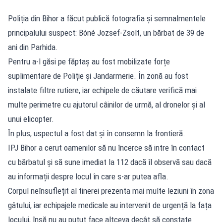
Poliția din Bihor a făcut publică fotografia și semnalmentele
principalului suspect: Bóné Jozsef-Zsolt, un bărbat de 39 de
ani din Parhida.
Pentru a-l găsi pe făptaș au fost mobilizate forțe
suplimentare de Poliție și Jandarmerie. În zonă au fost
instalate filtre rutiere, iar echipele de căutare verifică mai
multe perimetre cu ajutorul câinilor de urmă, al dronelor și al
unui elicopter.
În plus, uspectul a fost dat și în consemn la frontieră.
IPJ Bihor a cerut oamenilor să nu încerce să intre în contact
cu bărbatul și să sune imediat la 112 dacă îl observă sau dacă
au informații despre locul în care s-ar putea afla.
Corpul neînsuflețit al tinerei prezenta mai multe leziuni în zona
gâtului, iar echipajele medicale au intervenit de urgență la fața
locului, însă nu au putut face altceva decât să constate