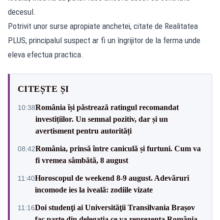
decesul.
Potrivit unor surse apropiate anchetei, citate de Realitatea
PLUS, principalul suspect ar fi un îngrijitor de la ferma unde
eleva efectua practica.
CITEȘTE ȘI
România își păstrează ratingul recomandat
10:38
investițiilor. Un semnal pozitiv, dar și un
avertisment pentru autorități
România, prinsă între caniculă și furtuni. Cum va
08:42
fi vremea sâmbătă, 8 august
Horoscopul de weekend 8-9 august. Adevăruri
11:40
incomode ies la iveală: zodiile vizate
Doi studenţi ai Universităţii Transilvania Brașov
11:16
fac parte din delegaţia ce va reprezenta România