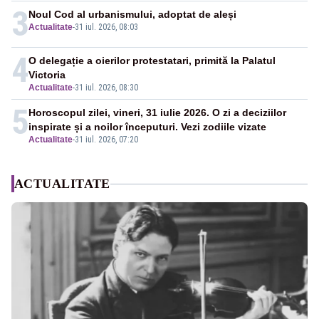
3
Noul Cod al urbanismului, adoptat de aleși
Actualitate
-
31 iul. 2026, 08:03
4
O delegație a oierilor protestatari, primită la Palatul
Victoria
Actualitate
-
31 iul. 2026, 08:30
5
Horoscopul zilei, vineri, 31 iulie 2026. O zi a deciziilor
inspirate și a noilor începuturi. Vezi zodiile vizate
Actualitate
-
31 iul. 2026, 07:20
ACTUALITATE