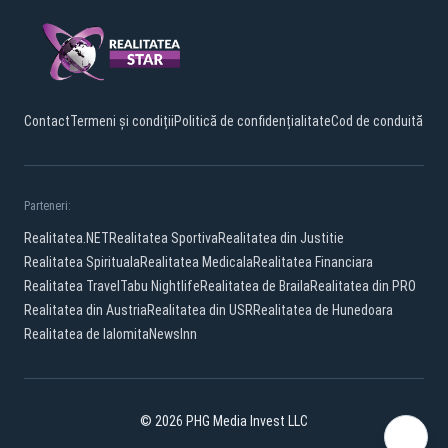
Contact
Termeni și condiții
Politică de confidențialitate
Cod de conduită
Parteneri:
Realitatea.NET
Realitatea Sportiva
Realitatea din Justitie
Realitatea Spirituala
Realitatea Medicala
Realitatea Financiara
Realitatea Travel
Tabu Nightlife
Realitatea de Braila
Realitatea din PRO
Realitatea din Austria
Realitatea din USR
Realitatea de Hunedoara
Realitatea de Ialomita
NewsInn
© 2026 PHG Media Invest LLC
Facebook
TikTok