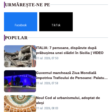
URMĂREȘTE-NE PE
Facebook
TikTok
POPULAR
ITALIA: 7 persoane, dispărute după
prăbușirea unei clădiri în Sicilia | VIDEO
31 iul. 2026, 07:50
Guvernul marchează Ziua Mondială
împotriva Traficului de Persoane: Palatul
Victoria, iluminat în albastru
31 iul. 2026, 07:58
Noul Cod al urbanismului, adoptat de
aleși
31 iul. 2026, 08:03