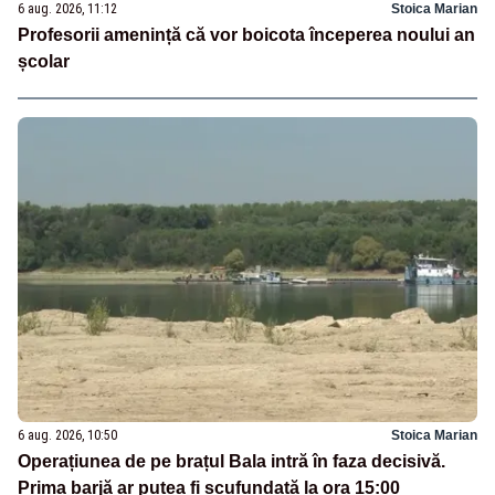
6 aug. 2026, 11:12
Stoica Marian
Profesorii amenință că vor boicota începerea noului an
școlar
6 aug. 2026, 10:50
Stoica Marian
Operațiunea de pe brațul Bala intră în faza decisivă.
Prima barjă ar putea fi scufundată la ora 15:00