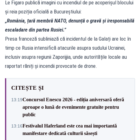
Le Figaro publică imagini cu incendiul de pe acoperișul blocului
și reia poziția oficială a Bucureștiului:
„România, țară membră NATO, denunță o gravă și iresponsabilă
escaladare din partea Rusiei.”
Presa franceză subliniază că incidentul de la Galați are loc în
timp ce Rusia intensifică atacurile asupra sudului Ucrainei,
inclusiv asupra regiunii Zaporijjia, unde autoritățile locale au
raportat răniți și incendii provocate de drone.
CITEȘTE ȘI
Concursul Enescu 2026 - ediția aniversară oferă
13:19
aproape o lună de evenimente gratuite pentru
public
Festivalul Haferland este cea mai importantă
13:16
manifestare dedicată culturii săsești