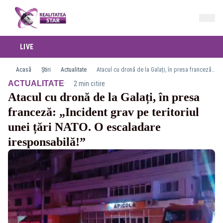
LIVE
Acasă
Știri
Actualitate
Atacul cu dronă de la Galați, în presa franceză: „Incident grav pe teritoriul unei țări NATO. O escaladare iresponsabilă!”
·
ACTUALITATE
2 min citire
Atacul cu dronă de la Galați, în presa
franceză: „Incident grav pe teritoriul
unei țări NATO. O escaladare
iresponsabilă!”