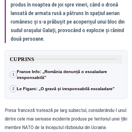
produs în noaptea de joi spre vineri, când o dronă
lansată de armata rusă a pătruns în spațiul aerian
românesc și s‑a prăbușit pe acoperișul unui bloc din
sudul orașului Galați, provocând o explozie și rănind
două persoane.
CUPRINS
France Info: „România denunță o escaladare
1
iresponsabilă”
Le Figaro: „O gravă și iresponsabilă escaladare”
2
Presa franceză tratează pe larg subiectul, considerându‑l unul
dintre cele mai serioase incidente produse pe teritoriul unei țări
membre NATO de la începutul războiului din Ucraina.