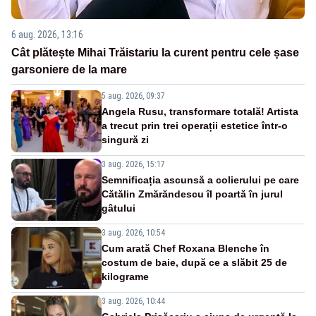
6 aug. 2026, 13:16
Cât plătește Mihai Trăistariu la curent pentru cele șase
garsoniere de la mare
5 aug. 2026, 09:37
Angela Rusu, transformare totală! Artista
a trecut prin trei operații estetice într-o
singură zi
3 aug. 2026, 15:17
Semnificația ascunsă a colierului pe care
Cătălin Zmărăndescu îl poartă în jurul
gâtului
3 aug. 2026, 10:54
Cum arată Chef Roxana Blenche în
costum de baie, după ce a slăbit 25 de
kilograme
3 aug. 2026, 10:44