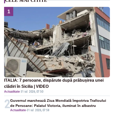
CELE MAI CITITE
1
ITALIA: 7 persoane, dispărute după prăbușirea unei
clădiri în Sicilia | VIDEO
Actualitate
·
31 iul. 2026, 07:50
2
Guvernul marchează Ziua Mondială împotriva Traficului
de Persoane: Palatul Victoria, iluminat în albastru
Actualitate
-
31 iul. 2026, 07:58