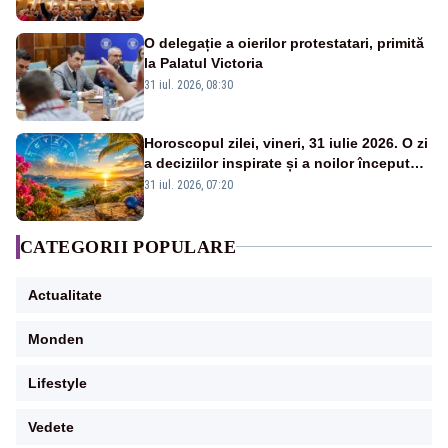
O delegație a oierilor protestatari, primită
la Palatul Victoria
31 iul. 2026, 08:30
Horoscopul zilei, vineri, 31 iulie 2026. O zi
a deciziilor inspirate și a noilor începuturi.
Vezi zodiile vizate
31 iul. 2026, 07:20
CATEGORII POPULARE
Actualitate
Monden
Lifestyle
Vedete