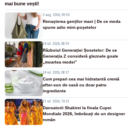
mai bune vești!
3 aug. 2026, 09:50
Renașterea genților maxi | De ce moda
spune adio mini-poșetelor
24 iul. 2026, 08:59
Războiul Generației Șosetelor: De ce
Generația Z consideră gleznele goale
„moartea modei”
24 iul. 2026, 08:37
Cum prepari cea mai hidratantă cremă
after-sun de casă cu doar patru
ingrediente
21 iul. 2026, 10:22
Dansatorii Shakirei la finala Cupei
Mondiale 2026, îmbrăcați de un designer
român