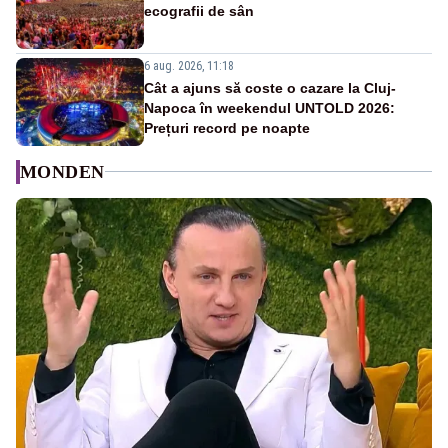
ecografii de sân
6 aug. 2026, 11:18
Cât a ajuns să coste o cazare la Cluj-
Napoca în weekendul UNTOLD 2026:
Prețuri record pe noapte
MONDEN