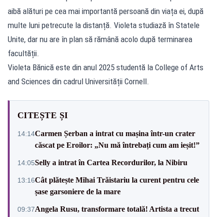
aibă alături pe cea mai importantă persoană din viața ei, după
multe luni petrecute la distanță. Violeta studiază în Statele
Unite, dar nu are în plan să rămână acolo după terminarea
facultății.
Violeta Bănică este din anul 2025 studentă la College of Arts
and Sciences din cadrul Universității Cornell.
CITEȘTE ȘI
Carmen Șerban a intrat cu mașina într-un crater
14:14
căscat pe Eroilor: „Nu mă întrebați cum am ieșit!”
Selly a intrat în Cartea Recordurilor, la Nibiru
14:05
Cât plătește Mihai Trăistariu la curent pentru cele
13:16
șase garsoniere de la mare
Angela Rusu, transformare totală! Artista a trecut
09:37