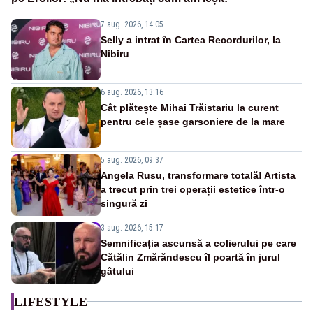
7 aug. 2026, 14:05
Selly a intrat în Cartea Recordurilor, la
Nibiru
6 aug. 2026, 13:16
Cât plătește Mihai Trăistariu la curent
pentru cele șase garsoniere de la mare
5 aug. 2026, 09:37
Angela Rusu, transformare totală! Artista
a trecut prin trei operații estetice într-o
singură zi
3 aug. 2026, 15:17
Semnificația ascunsă a colierului pe care
Cătălin Zmărăndescu îl poartă în jurul
gâtului
LIFESTYLE