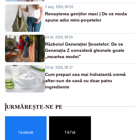
3 aug. 2026, 09:50
Renașterea genților maxi | De ce moda
spune adio mini-poșetelor
24 iul. 2026, 08:59
Războiul Generației Șosetelor: De ce
Generația Z consideră gleznele goale
„moartea modei”
24 iul. 2026, 08:37
Cum prepari cea mai hidratantă cremă
after-sun de casă cu doar patru
ingrediente
URMĂREȘTE-NE PE
Facebook
TikTok