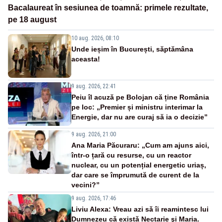
Bacalaureat în sesiunea de toamnă: primele rezultate,
pe 18 august
10 aug. 2026, 08:10
Unde ieșim în București, săptămâna
aceasta!
9 aug. 2026, 22:41
Peiu îl acuză pe Bolojan că ține România
pe loc: „Premier și ministru interimar la
Energie, dar nu are curaj să ia o decizie”
9 aug. 2026, 21:00
Ana Maria Păcuraru: „Cum am ajuns aici,
într-o țară cu resurse, cu un reactor
nuclear, cu un potențial energetic uriaș,
dar care se împrumută de curent de la
vecini?”
9 aug. 2026, 17:46
Liviu Alexa: Vreau azi sǎ îi reamintesc lui
Dumnezeu cǎ existǎ Nectarie şi Maria.