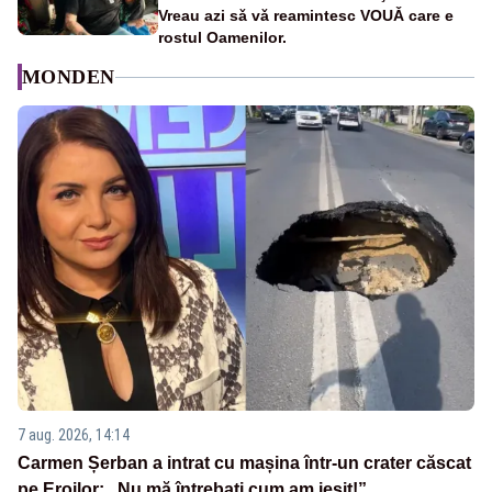
Vreau azi sǎ vǎ reamintesc VOUǍ care e
rostul Oamenilor.
MONDEN
7 aug. 2026, 14:14
Carmen Șerban a intrat cu mașina într-un crater căscat
pe Eroilor: „Nu mă întrebați cum am ieșit!”