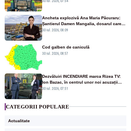
30 iul. 2026, 07:54
Ancheta explozivă Ana Maria Păcuraru:
Șantierul Damen Mangalia, dosarul care
scufundă apărarea României
30 iul. 2026, 08:09
Cod galben de caniculă
30 iul. 2026, 08:57
Dezvăluiri INCENDIARE marca Rizea TV:
Ion Bazac, în centrul unor noi acuzații
publice
30 iul. 2026, 07:51
CATEGORII POPULARE
Actualitate