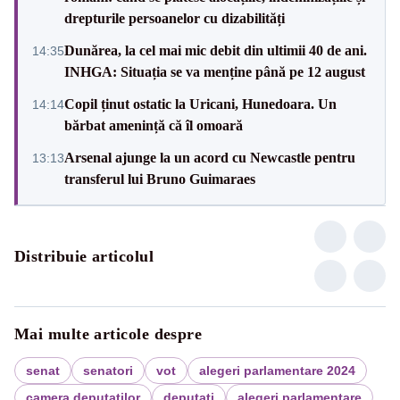
drepturile persoanelor cu dizabilități
Dunărea, la cel mai mic debit din ultimii 40 de ani.
14:35
INHGA: Situația se va menține până pe 12 august
Copil ținut ostatic la Uricani, Hunedoara. Un
14:14
bărbat amenință că îl omoară
Arsenal ajunge la un acord cu Newcastle pentru
13:13
transferul lui Bruno Guimaraes
Distribuie articolul
Mai multe articole despre
senat
senatori
vot
alegeri parlamentare 2024
camera deputatilor
deputati
alegeri parlamentare