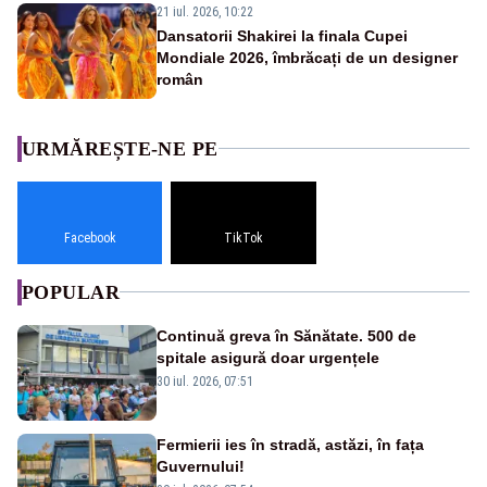
21 iul. 2026, 10:22
Dansatorii Shakirei la finala Cupei
Mondiale 2026, îmbrăcați de un designer
român
URMĂREȘTE-NE PE
Facebook
TikTok
POPULAR
Continuă greva în Sănătate. 500 de
spitale asigură doar urgențele
30 iul. 2026, 07:51
Fermierii ies în stradă, astăzi, în fața
Guvernului!