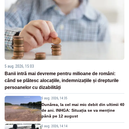
5 aug. 2026, 15:03
Banii intră mai devreme pentru milioane de români:
când se plătesc alocațiile, indemnizațiile și drepturile
persoanelor cu dizabilități
5 aug. 2026, 14:35
Dunărea, la cel mai mic debit din ultimii 40
de ani. INHGA: Situația se va menține
până pe 12 august
5 aug. 2026, 14:14