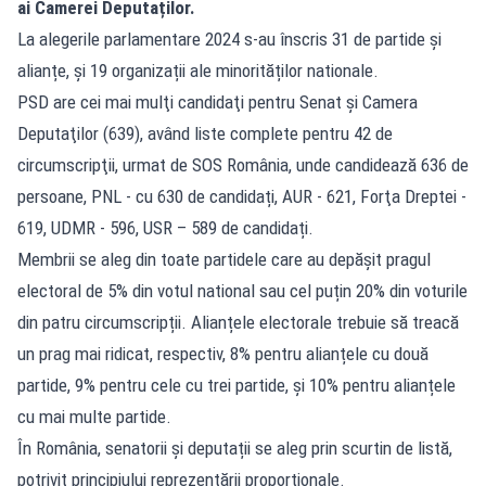
ai Camerei Deputaților.
La alegerile parlamentare 2024 s-au înscris 31 de partide și
alianțe, și 19 organizații ale minorităților nationale.
PSD are cei mai mulţi candidaţi pentru Senat şi Camera
Deputaţilor (639), având liste complete pentru 42 de
circumscripţii, urmat de SOS România, unde candidează 636 de
persoane, PNL - cu 630 de candidați, AUR - 621, Forţa Dreptei -
619, UDMR - 596, USR – 589 de candidați.
Membrii se aleg din toate partidele care au depășit pragul
electoral de 5% din votul national sau cel puțin 20% din voturile
din patru circumscripții. Alianțele electorale trebuie să treacă
un prag mai ridicat, respectiv, 8% pentru alianțele cu două
partide, 9% pentru cele cu trei partide, și 10% pentru alianțele
cu mai multe partide.
În România, senatorii și deputații se aleg prin scurtin de listă,
potrivit principiului reprezentării proporționale.