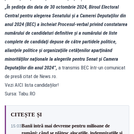
„În şedinţa din data de 30 octombrie 2024, Biroul Electoral
Central pentru alegerea Senatului şi a Camerei Deputaţilor din
anul 2024 (BEC) a încheiat Procesul-verbal privind constatarea
numărului de candidaturi definitive şi a numărului de liste
complete de candidaţi depuse de către partidele politice,
alianţele politice şi organizaţiile cetăţenilor aparţinând
minorităţilor naţionale la alegerile pentru Senat şi Camera
Deputaţilor din anul 2024”,
a transmis BEC într-un comunicat
de presă citat de News.ro.
Vezi AICI lista candidaților!
Sursa: Tabu.RO
CITEȘTE ȘI
Banii intră mai devreme pentru milioane de
15:03
români: când se plătesc alocațiile, indemnizațiile și