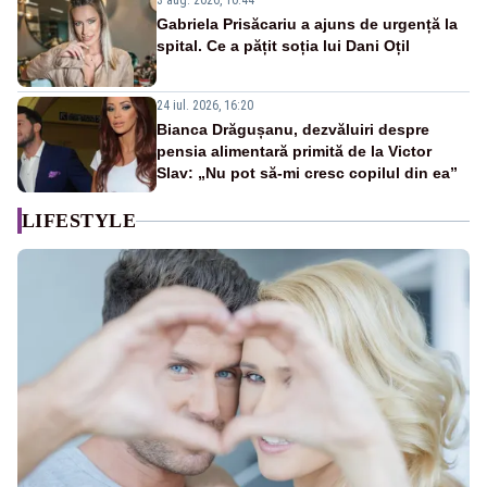
3 aug. 2026, 10:44
Gabriela Prisăcariu a ajuns de urgență la
spital. Ce a pățit soția lui Dani Oțil
24 iul. 2026, 16:20
Bianca Drăgușanu, dezvăluiri despre
pensia alimentară primită de la Victor
Slav: „Nu pot să-mi cresc copilul din ea”
LIFESTYLE