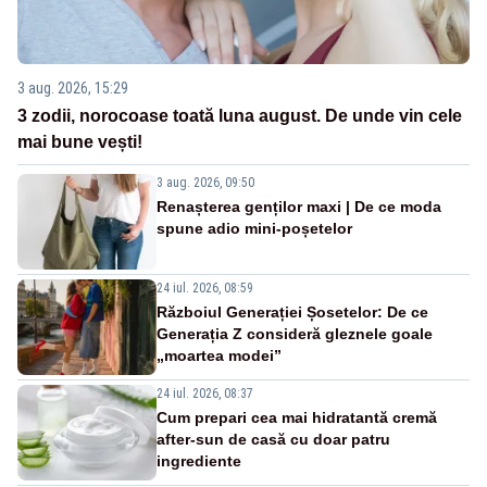
3 aug. 2026, 15:29
3 zodii, norocoase toată luna august. De unde vin cele
mai bune vești!
3 aug. 2026, 09:50
Renașterea genților maxi | De ce moda
spune adio mini-poșetelor
24 iul. 2026, 08:59
Războiul Generației Șosetelor: De ce
Generația Z consideră gleznele goale
„moartea modei”
24 iul. 2026, 08:37
Cum prepari cea mai hidratantă cremă
after-sun de casă cu doar patru
ingrediente