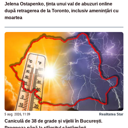
Jelena Ostapenko, ținta unui val de abuzuri online
după retragerea de la Toronto, inclusiv amenințări cu
moartea
5 aug. 2026, 11:09
Realitatea Star
Caniculă de 38 de grade și vijelii în București.
Prognoza până la sfârșitul săptămânii