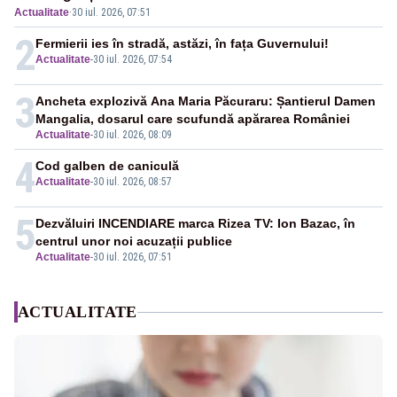
Actualitate
·
30 iul. 2026, 07:51
2
Fermierii ies în stradă, astăzi, în fața Guvernului!
Actualitate
-
30 iul. 2026, 07:54
3
Ancheta explozivă Ana Maria Păcuraru: Șantierul Damen
Mangalia, dosarul care scufundă apărarea României
Actualitate
-
30 iul. 2026, 08:09
4
Cod galben de caniculă
Actualitate
-
30 iul. 2026, 08:57
5
Dezvăluiri INCENDIARE marca Rizea TV: Ion Bazac, în
centrul unor noi acuzații publice
Actualitate
-
30 iul. 2026, 07:51
ACTUALITATE