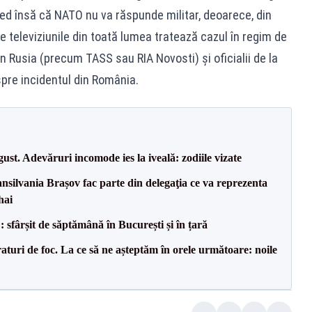
i cred însă că NATO nu va răspunde militar, deoarece, din
 ce televiziunile din toată lumea tratează cazul în regim de
in Rusia (precum TASS sau RIA Novosti) și oficialii de la
pre incidentul din România.
t. Adevăruri incomode ies la iveală: zodiile vizate
ransilvania Brașov fac parte din delegaţia ce va reprezenta
hai
șit de săptămână în București și în țară
raturi de foc. La ce să ne așteptăm în orele următoare: noile