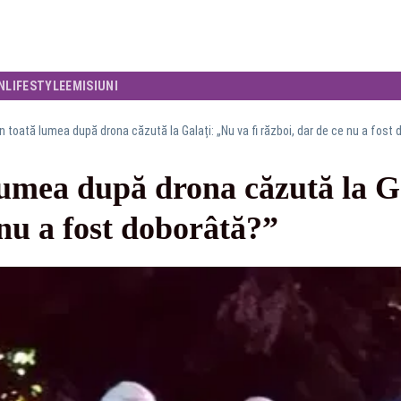
N
LIFESTYLE
EMISIUNI
n toată lumea după drona căzută la Galați: „Nu va fi război, dar de ce nu a fost
umea după drona căzută la Ga
 nu a fost doborâtă?”