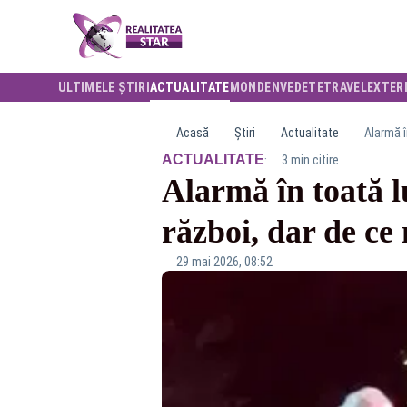
ULTIMELE ȘTIRI
ACTUALITATE
MONDEN
VEDETE
TRAVEL
EXTER
Acasă
Știri
Actualitate
Alarmă î
·
ACTUALITATE
3 min citire
Alarmă în toată l
război, dar de ce
29 mai 2026, 08:52