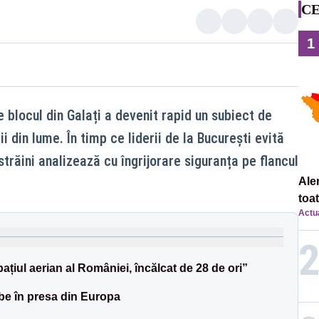
CE
1
 blocul din Galați a devenit rapid un subiect de
 din lume. În timp ce liderii de la București evită
i străini analizează cu îngrijorare siguranța pe flancul
Ale
toa
Actua
ațiul aerian al României, încălcat de 28 de ori”
ube în presa din Europa