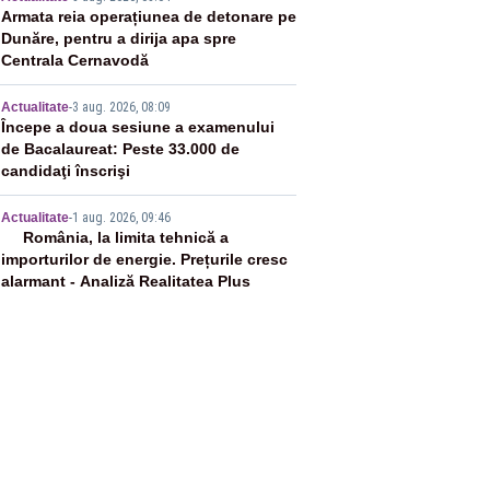
3
Armata reia operațiunea de detonare pe
Dunăre, pentru a dirija apa spre
Centrala Cernavodă
4
Actualitate
-
3 aug. 2026, 08:09
Începe a doua sesiune a examenului
de Bacalaureat: Peste 33.000 de
candidaţi înscrişi
5
Actualitate
-
1 aug. 2026, 09:46
România, la limita tehnică a
importurilor de energie. Prețurile cresc
alarmant - Analiză Realitatea Plus