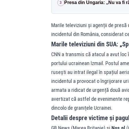
Presa din Ungaria: „Nu va fi r
3
Marile televiziuni și agenții de presă
incidentul din România, considerat ce
Marile televiziuni din SUA: „Sp
CNN a transmis că atacul a avut loc
portului ucrainean Izmail. Postul amer
rusești au intrat ilegal în spațiul a
incidentul a provocat o îngrijorare ur
armata a ridicat de urgență două avi
avertizat că astfel de evenimente rep
dincolo de granițele Ucrainei.
Detalii despre victime și pag
GB News (Marea Britanie) și
Nos.nl
(