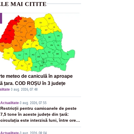
LE MAI CITITE
rte meteo de caniculă în aproape
tă țara. COD ROȘU în 3 județe
litate
·
3 aug. 2026, 07:48
2
Actualitate
-
3 aug. 2026, 07:55
Restricții pentru camioanele de peste
7,5 tone în aceste județe din țară:
circulația este interzisă luni, între orele
12:00 și 20:00
Actualitate
-
3 aug. 2026, 08:04