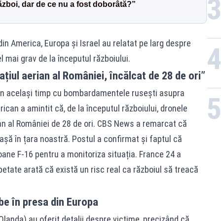
ăzboi, dar de ce nu a fost doborâtă?”
 din America, Europa și Israel au relatat pe larg despre
l mai grav de la începutul războiului.
ațiul aerian al României, încălcat de 28 de ori”
 în același timp cu bombardamentele rusești asupra
ican a amintit că, de la începutul războiului, dronele
erian al României de 28 de ori. CBS News a remarcat că
iașă în țara noastră. Postul a confirmat și faptul că
oane F-16 pentru a monitoriza situația. France 24 a
etate arată că există un risc real ca războiul să treacă
ube în presa din Europa
Olanda) au oferit detalii despre victime, precizând că