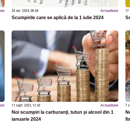
ate
28 iun. 2024, 08:04
Actualitate
17 
Scumpirile care se aplică de la 1 iulie 2024
Sc
ate
11 sept. 2023, 12:42
Actualitate
7 s
Noi scumpiri la carburanţi, tutun şi alcool din 1
No
ianuarie 2024
fi