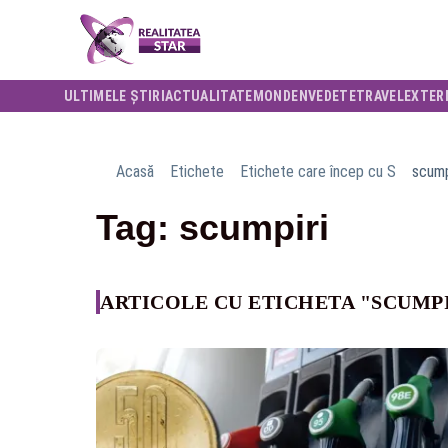
ULTIMELE ȘTIRI
ACTUALITATE
MONDEN
VEDETE
TRAVEL
EXTER
Acasă
Etichete
Etichete care încep cu S
scump
Tag: scumpiri
ARTICOLE CU ETICHETA "SCUMP