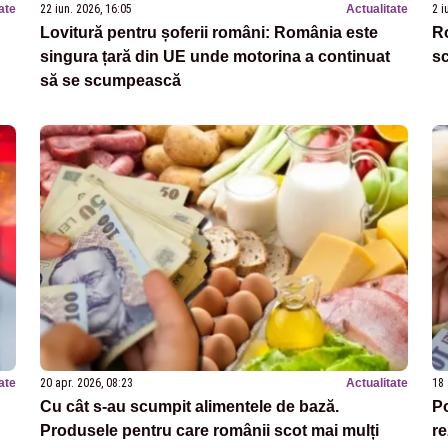
ate
22 iun. 2026, 16:05
Actualitate
2 i
Lovitură pentru șoferii români: România este
Ro
singura țară din UE unde motorina a continuat
sc
să se scumpească
ate
20 apr. 2026, 08:23
Actualitate
18 
Cu cât s-au scumpit alimentele de bază.
Po
Produsele pentru care românii scot mai mulți
re