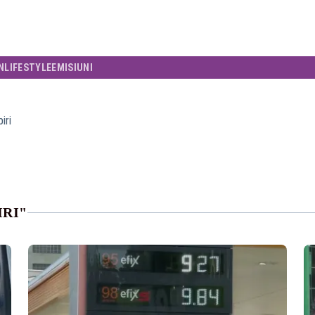
N
LIFESTYLE
EMISIUNI
iri
IRI"