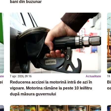
bani din buzunar
ate
7 apr. 2026, 09:16
Actualitate
19 
ei
Reducerea accizei la motorină intră de azi în
Bi
vigoare. Motorina rămâne la peste 10 lei/litru
oa
după măsura guvernului