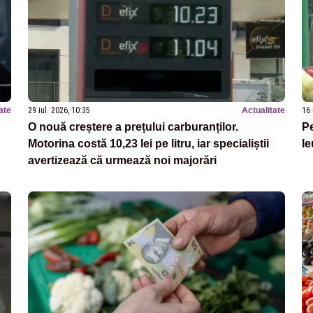
ate
29 iul. 2026, 10:35
Actualitate
16 
O nouă creștere a prețului carburanților.
Pe
Motorina costă 10,23 lei pe litru, iar specialiștii
le
avertizează că urmează noi majorări