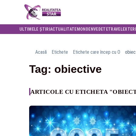
ULTIMELE ȘTIRI
ACTUALITATE
MONDEN
VEDETE
TRAVEL
EXTER
Acasă
Etichete
Etichete care încep cu O
obiec
Tag: obiective
ARTICOLE CU ETICHETA "OBIEC