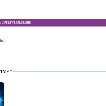
N
LIFESTYLE
EMISIUNI
tive
TIVE"