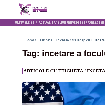
ULTIMELE ȘTIRI
ACTUALITATE
MONDEN
VEDETE
TRAVEL
EXTER
Acasă
Etichete
Etichete care încep cu I
inceta
Tag: incetare a focul
ARTICOLE CU ETICHETA "INCETA