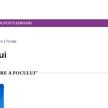
N
LIFESTYLE
EMISIUNI
re a focului
ui
RE A FOCULUI"