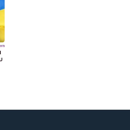
ern
I
U