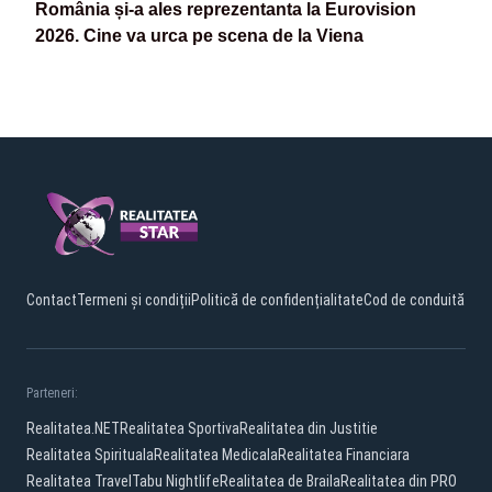
România și-a ales reprezentanta la Eurovision
2026. Cine va urca pe scena de la Viena
Contact
Termeni și condiții
Politică de confidențialitate
Cod de conduită
Parteneri:
Realitatea.NET
Realitatea Sportiva
Realitatea din Justitie
Realitatea Spirituala
Realitatea Medicala
Realitatea Financiara
Realitatea Travel
Tabu Nightlife
Realitatea de Braila
Realitatea din PRO