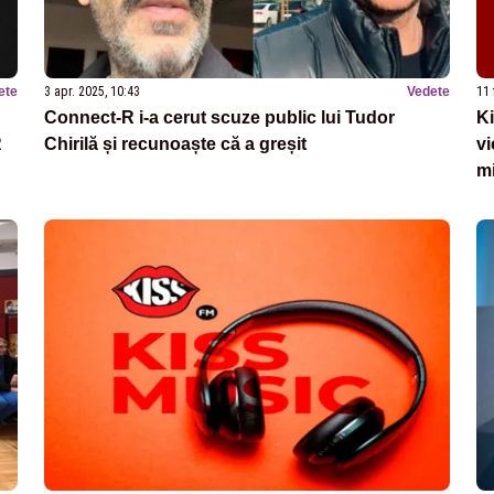
ete
3 apr. 2025, 10:43
Vedete
11 
Connect-R i-a cerut scuze public lui Tudor
Ki
R
Chirilă și recunoaște că a greșit
vi
mi