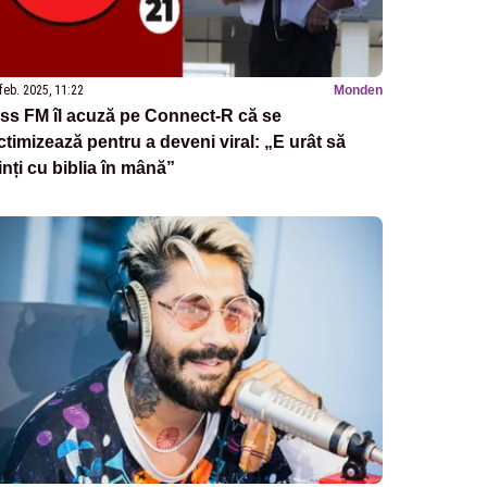
feb. 2025, 11:22
Monden
ss FM îl acuză pe Connect-R că se
ctimizează pentru a deveni viral: „E urât să
nți cu biblia în mână”