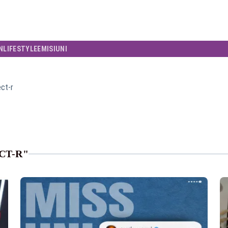
N
LIFESTYLE
EMISIUNI
ct-r
CT-R"