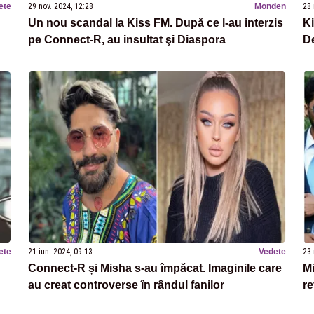
ete
29 nov. 2024, 12:28
Monden
28 
Un nou scandal la Kiss FM. După ce l-au interzis
Ki
pe Connect-R, au insultat şi Diaspora
De
ete
21 iun. 2024, 09:13
Vedete
23 
Connect-R și Misha s-au împăcat. Imaginile care
Mi
au creat controverse în rândul fanilor
re