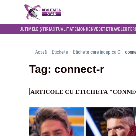
ULTIMELE ȘTIRI
ACTUALITATE
MONDEN
VEDETE
TRAVEL
EXTER
Acasă
Etichete
Etichete care încep cu C
conne
Tag: connect-r
ARTICOLE CU ETICHETA "CONNE